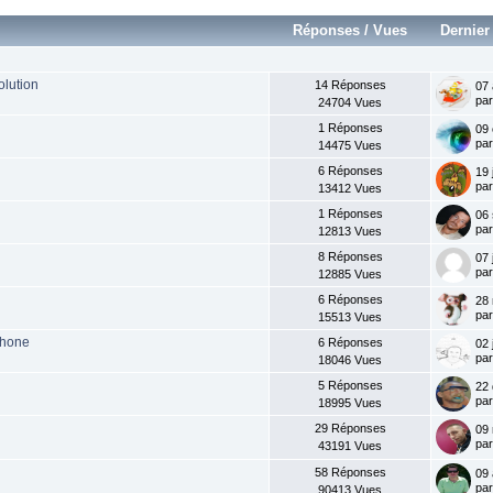
Réponses
/
Vues
Dernie
olution
14 Réponses
07 
pa
24704 Vues
1 Réponses
09 
pa
14475 Vues
6 Réponses
19 
pa
13412 Vues
1 Réponses
06 
pa
12813 Vues
8 Réponses
07 
pa
12885 Vues
6 Réponses
28 
pa
15513 Vues
phone
6 Réponses
02 
pa
18046 Vues
5 Réponses
22
pa
18995 Vues
29 Réponses
09 
pa
43191 Vues
58 Réponses
09 
pa
90413 Vues