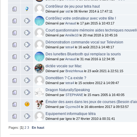
Contrôleur de jeu pour tetra haut
Démarré par
sid
le 06 février 2014 à 17:47:11
Contrôlez votre ordinateur avec votre tête !
Démarré par
Arnaud
le 17 juin 2015 à 10:43:17
Court questionnaire mémoire aides techniques nouvell
Démarré par
Amélie10
le 20 mai 2018 à 10:45:16
Démonstration commande vocal sur Television
Démarré par
tetra4
le 16 août 2013 à 14:48:17
Des lunettes Bluetooth qui remplace la souris
Démarré par
Arnaud
le 31 mai 2016 à 12:34:35
dictée vocale sur Mac
Démarré par
Breizhfenua
le 23 août 2021 à 22:51:15
Domotitien ? Ca existe ?
Démarré par
tetra4
le 15 octobre 2012 à 14:09:47
Dragon NaturallySpeaking
Démarré par
STEPHANE
le 15 mars 2005 à 16:40:05
Émuler des axes dans les jeux de courses (Besoin d'ai
Démarré par
Gyzmo34
le 16 décembre 2017 à 09:53:57
Equipement informatique tétra
Démarré par Igno le 27 février 2010 à 00:31:41
Pages: [
1
]
2
3
En haut