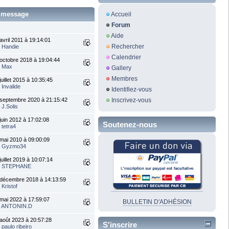
r message
Accueil
Forum
Aide
avril 2011 à 19:14:01
Rechercher
r
Handie
Calendrier
octobre 2018 à 19:04:44
r
Max
Gallery
Membres
juillet 2015 à 10:35:45
r
Invalide
Identifiez-vous
septembre 2020 à 21:15:42
Inscrivez-vous
r
J.Solis
juin 2012 à 17:02:08
Soutenez-nous
r
tetra4
mai 2010 à 09:00:09
r
Gyzmo34
juillet 2019 à 10:07:14
r
STEPHANE
 décembre 2018 à 14:13:59
r
Kristof
mai 2022 à 17:59:07
BULLETIN D'ADHÉSION
r
ANTONIN.D
août 2023 à 20:57:28
S'inscrire
r
paulo ribeiro