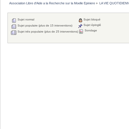
Association Libre d'Aide a la Recherche sur la Moelle Epiniere
»
LA VIE QUOTIDIEN
Sujet normal
Sujet bloqué
Sujet épinglé
Sujet populaire (plus de 15 interventions)
Sondage
Sujet très populaire (plus de 25 interventions)