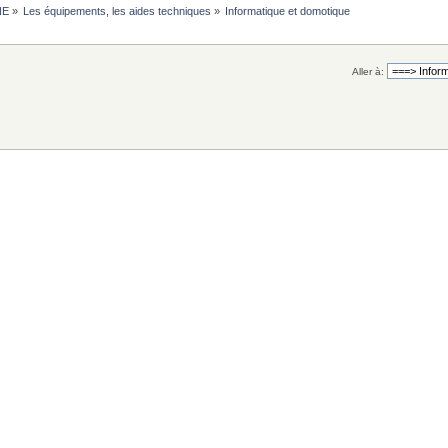
NE
»
Les équipements, les aides techniques
»
Informatique et domotique
Aller à: