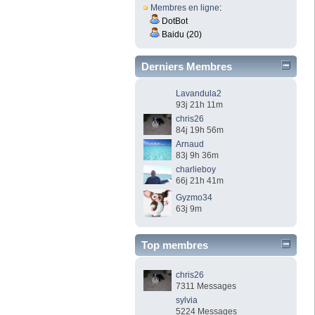
Membres en ligne
:
DotBot
Baidu (20)
Derniers Membres
Lavandula2
93j 21h 11m
chris26
84j 19h 56m
Arnaud
83j 9h 36m
charlieboy
66j 21h 41m
Gyzmo34
63j 9m
Top membres
chris26
7311 Messages
sylvia
5224 Messages