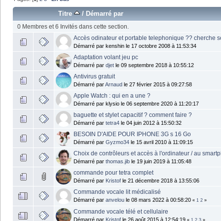
Titre
/
Démarré par
0 Membres et 6 Invités dans cette section.
Accès odinateur et portable telephonique ?? cherche s
Démarré par kenshin le 17 octobre 2008 à 11:53:34
Adaptation volant jeu pc
Démarré par
djet
le 09 septembre 2018 à 10:55:12
Antivirus gratuit
Démarré par
Arnaud
le 27 février 2015 à 09:27:58
Apple Watch : qui en a une ?
Démarré par klysio le 06 septembre 2020 à 11:20:17
baguette et stylet capacitif ? comment faire ?
Démarré par
tetra4
le 04 juin 2012 à 15:50:32
BESOIN D'AIDE POUR IPHONE 3G s 16 Go
Démarré par
Gyzmo34
le 15 avril 2010 à 11:09:15
Choix de contrôleurs et accès à l'ordinateur / au smart
Démarré par
thomas.jib
le 19 juin 2019 à 11:05:48
commande pour tetra complet
Démarré par
Kristof
le 21 décembre 2018 à 13:55:06
Commande vocale lit médicalisé
Démarré par
anvelou
le 08 mars 2022 à 00:58:20
«
1
2
»
Commande vocale télé et cellulaire
Démarré par
Kristof
le 26 août 2015 à 12:54:19
«
1
2
3
»