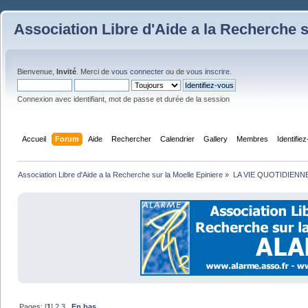
Association Libre d'Aide a la Recherche s
Bienvenue,
Invité
. Merci de
vous connecter
ou de
vous inscrire
.
Connexion avec identifiant, mot de passe et durée de la session
Accueil
Forum
Aide
Rechercher
Calendrier
Gallery
Membres
Identifie
Association Libre d'Aide a la Recherche sur la Moelle Epiniere
»
LA VIE QUOTIDIENN
Pages: [
1
]
2
3
En bas