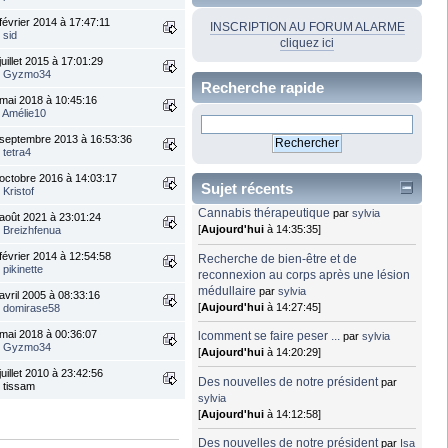
février 2014 à 17:47:11
INSCRIPTION AU FORUM ALARME
r
sid
cliquez ici
juillet 2015 à 17:01:29
r
Gyzmo34
Recherche rapide
mai 2018 à 10:45:16
r
Amélie10
septembre 2013 à 16:53:36
r
tetra4
octobre 2016 à 14:03:17
Sujet récents
r
Kristof
Cannabis thérapeutique
par
sylvia
août 2021 à 23:01:24
[
Aujourd'hui
à 14:35:35]
r
Breizhfenua
février 2014 à 12:54:58
Recherche de bien-être et de
r
pikinette
reconnexion au corps après une lésion
médullaire
par
sylvia
avril 2005 à 08:33:16
[
Aujourd'hui
à 14:27:45]
r
domirase58
mai 2018 à 00:36:07
lcomment se faire peser ...
par
sylvia
r
Gyzmo34
[
Aujourd'hui
à 14:20:29]
juillet 2010 à 23:42:56
Des nouvelles de notre président
par
 tissam
sylvia
[
Aujourd'hui
à 14:12:58]
Des nouvelles de notre président
par
Isa