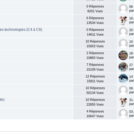
0 Réponses
06 
pa
8201 Vues
6 Réponses
16 
pa
13534 Vues
es technologies (C4 à C6)
0 Réponses
20 
pa
14611 Vues
10 Réponses
10 
pa
15653 Vues
2 Réponses
18 
pa
10883 Vues
7 Réponses
27 
pa
15109 Vues
12 Réponses
14 
pa
15811 Vues
10 Réponses
09 
pa
50134 Vues
de)
10 Réponses
31 
pa
22655 Vues
4 Réponses
03 
par
10647 Vues