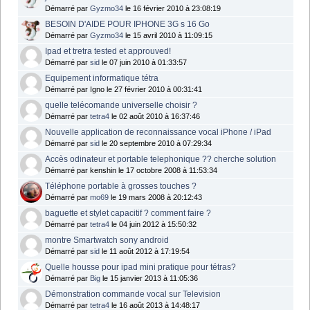
Démarré par
Gyzmo34
le 16 février 2010 à 23:08:19
BESOIN D'AIDE POUR IPHONE 3G s 16 Go
Démarré par
Gyzmo34
le 15 avril 2010 à 11:09:15
Ipad et tretra tested et approuved!
Démarré par
sid
le 07 juin 2010 à 01:33:57
Equipement informatique tétra
Démarré par Igno le 27 février 2010 à 00:31:41
quelle telécomande universelle choisir ?
Démarré par
tetra4
le 02 août 2010 à 16:37:46
Nouvelle application de reconnaissance vocal iPhone / iPad
Démarré par
sid
le 20 septembre 2010 à 07:29:34
Accès odinateur et portable telephonique ?? cherche solution
Démarré par kenshin le 17 octobre 2008 à 11:53:34
Téléphone portable à grosses touches ?
Démarré par
mo69
le 19 mars 2008 à 20:12:43
baguette et stylet capacitif ? comment faire ?
Démarré par
tetra4
le 04 juin 2012 à 15:50:32
montre Smartwatch sony android
Démarré par
sid
le 11 août 2012 à 17:19:54
Quelle housse pour ipad mini pratique pour tétras?
Démarré par
Big
le 15 janvier 2013 à 11:05:36
Démonstration commande vocal sur Television
Démarré par
tetra4
le 16 août 2013 à 14:48:17