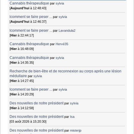
Cannabis thérapeutique
par
sylvia
[
Aujourd'hui
à 12:48:43]
lcomment se faire peser ...
par
sylvia
[
Aujourd'hui
à 12:46:37]
lcomment se faire peser ...
par
Lavandula2
[
Hier
à 22:44:17]
Cannabis thérapeutique
par
Hervé35
[
Hier
à 16:48:09]
Cannabis thérapeutique
par
sylvia
[
Hier
à 14:35:35]
Recherche de bien-être et de reconnexion au corps après une lésion
médullaire
par
sylvia
[
Hier
à 14:27:45]
lcomment se faire peser ...
par
sylvia
[
Hier
à 14:20:29]
Des nouvelles de notre président
par
sylvia
[
Hier
à 14:12:58]
Des nouvelles de notre président
par
Isa
[03 août 2026 à 15:20:30]
Des nouvelles de notre président
par
misterjp