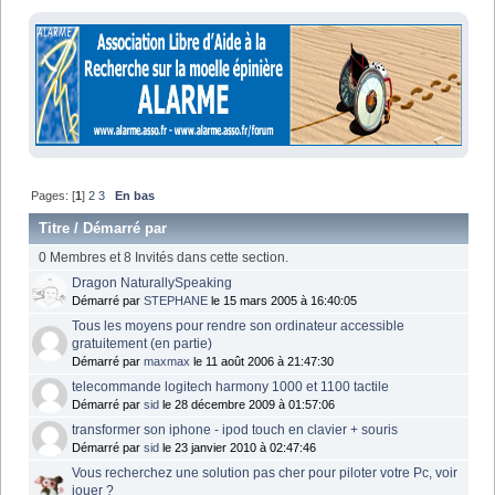
Pages: [
1
]
2
3
En bas
Titre
/
Démarré par
0 Membres et 8 Invités dans cette section.
Dragon NaturallySpeaking
Démarré par
STEPHANE
le 15 mars 2005 à 16:40:05
Tous les moyens pour rendre son ordinateur accessible
gratuitement (en partie)
Démarré par
maxmax
le 11 août 2006 à 21:47:30
telecommande logitech harmony 1000 et 1100 tactile
Démarré par
sid
le 28 décembre 2009 à 01:57:06
transformer son iphone - ipod touch en clavier + souris
Démarré par
sid
le 23 janvier 2010 à 02:47:46
Vous recherchez une solution pas cher pour piloter votre Pc, voir
jouer ?