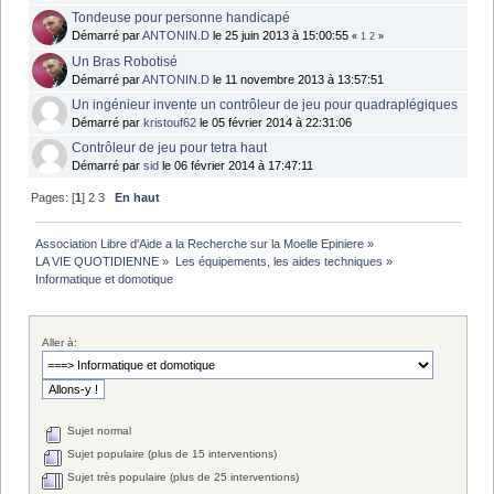
Tondeuse pour personne handicapé
Démarré par
ANTONIN.D
le 25 juin 2013 à 15:00:55
«
1
2
»
Un Bras Robotisé
Démarré par
ANTONIN.D
le 11 novembre 2013 à 13:57:51
Un ingénieur invente un contrôleur de jeu pour quadraplégiques
Démarré par
kristouf62
le 05 février 2014 à 22:31:06
Contrôleur de jeu pour tetra haut
Démarré par
sid
le 06 février 2014 à 17:47:11
Pages: [
1
]
2
3
En haut
Association Libre d'Aide a la Recherche sur la Moelle Epiniere
»
LA VIE QUOTIDIENNE
»
Les équipements, les aides techniques
»
Informatique et domotique
Aller à:
Sujet normal
Sujet populaire (plus de 15 interventions)
Sujet très populaire (plus de 25 interventions)