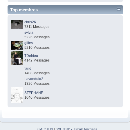
Top membres
chris26
7311 Messages
sylvia
5226 Messages
gilles
5210 Messages
TDelrieu
4142 Messages
farid
1408 Messages
Lavandula2
1326 Messages
STEPHANE
1040 Messages
SMF 2.0.19
|
SMF © 2017
,
Simple Machines