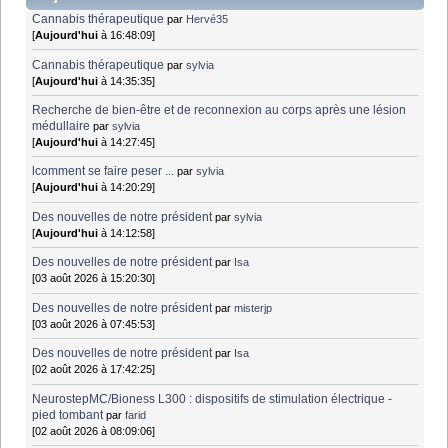
Cannabis thérapeutique
par
Hervé35
[
Aujourd'hui
à 16:48:09]
Cannabis thérapeutique
par
sylvia
[
Aujourd'hui
à 14:35:35]
Recherche de bien-être et de reconnexion au corps après une lésion
médullaire
par
sylvia
[
Aujourd'hui
à 14:27:45]
lcomment se faire peser ...
par
sylvia
[
Aujourd'hui
à 14:20:29]
Des nouvelles de notre président
par
sylvia
[
Aujourd'hui
à 14:12:58]
Des nouvelles de notre président
par
Isa
[03 août 2026 à 15:20:30]
Des nouvelles de notre président
par
misterjp
[03 août 2026 à 07:45:53]
Des nouvelles de notre président
par
Isa
[02 août 2026 à 17:42:25]
NeurostepMC/Bioness L300 : dispositifs de stimulation électrique -
pied tombant
par
farid
[02 août 2026 à 08:09:06]