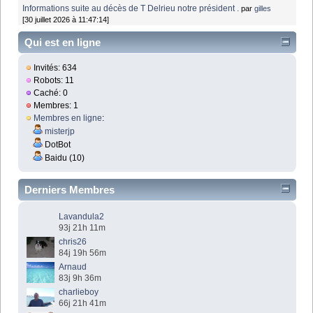
Informations suite au décès de T Delrieu notre président .
par
gilles
[30 juillet 2026 à 11:47:14]
Qui est en ligne
Invités: 634
Robots: 11
Caché: 0
Membres: 1
Membres en ligne
:
misterjp
DotBot
Baidu (10)
Derniers Membres
Lavandula2
93j 21h 11m
chris26
84j 19h 56m
Arnaud
83j 9h 36m
charlieboy
66j 21h 41m