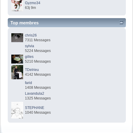
Gyzmo34
63j 9m
Top membres
chris26
7311 Messages
sylvia
5224 Messages
gilles
5210 Messages
TDelrieu
4142 Messages
farid
1408 Messages
Lavandula2
1325 Messages
STEPHANE
1040 Messages