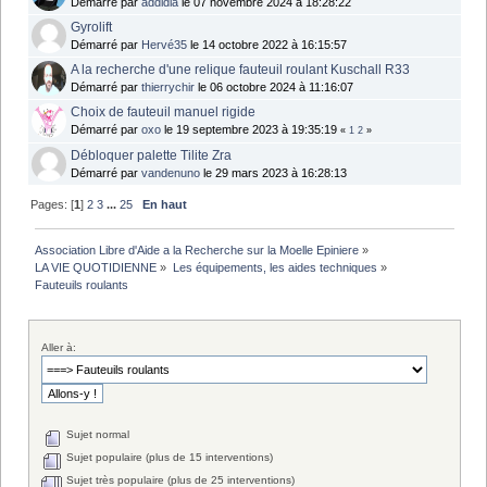
Démarré par
addidia
le 07 novembre 2024 à 18:28:22
Gyrolift
Démarré par
Hervé35
le 14 octobre 2022 à 16:15:57
A la recherche d'une relique fauteuil roulant Kuschall R33
Démarré par
thierrychir
le 06 octobre 2024 à 11:16:07
Choix de fauteuil manuel rigide
Démarré par
oxo
le 19 septembre 2023 à 19:35:19
«
1
2
»
Débloquer palette Tilite Zra
Démarré par
vandenuno
le 29 mars 2023 à 16:28:13
Pages: [
1
]
2
3
...
25
En haut
Association Libre d'Aide a la Recherche sur la Moelle Epiniere
»
LA VIE QUOTIDIENNE
»
Les équipements, les aides techniques
»
Fauteuils roulants
Aller à:
Sujet normal
Sujet populaire (plus de 15 interventions)
Sujet très populaire (plus de 25 interventions)