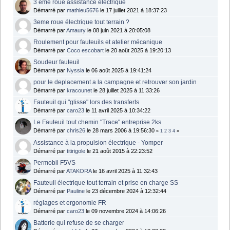
3 ème roue assistance électrique
Démarré par
mathieu5676
le 17 juillet 2021 à 18:37:23
3eme roue électrique tout terrain ?
Démarré par
Amaury
le 08 juin 2021 à 20:05:08
Roulement pour fauteuils et atelier mécanique
Démarré par
Coco escobart
le 20 août 2025 à 19:20:13
Soudeur fauteuil
Démarré par
Nyssia
le 06 août 2025 à 19:41:24
pour le deplacement a la campagne et retrouver son jardin
Démarré par
kracounet
le 28 juillet 2025 à 11:33:26
Fauteuil qui "glisse" lors des transferts
Démarré par
caro23
le 11 avril 2025 à 10:34:22
Le Fauteuil tout chemin "Trace" entreprise 2ks
Démarré par
chris26
le 28 mars 2006 à 19:56:30
«
1
2
3
4
»
Assistance à la propulsion électrique - Yomper
Démarré par
titirigole
le 21 août 2015 à 22:23:52
Permobil F5VS
Démarré par
ATAKORA
le 16 avril 2025 à 11:32:43
Fauteuil électrique tout terrain et prise en charge SS
Démarré par
Pauline
le 23 décembre 2024 à 12:32:44
réglages et ergonomie FR
Démarré par
caro23
le 09 novembre 2024 à 14:06:26
Batterie qui refuse de se charger