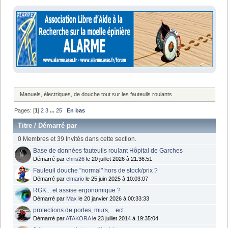
Manuels, électriques, de douche tout sur les fauteuils roulants
Pages: [
1
]
2
3
...
25
En bas
Titre
/
Démarré par
0 Membres et 39 Invités dans cette section.
Base de données fauteuils roulant Hôpital de Garches
Démarré par
chris26
le 20 juillet 2026 à 21:36:51
Fauteuil douche "normal" hors de stock/prix ?
Démarré par
elmario
le 25 juin 2025 à 10:03:07
RGK... et assise ergonomique ?
Démarré par
Max
le 20 janvier 2026 à 00:33:33
protections de portes, murs, ...ect.
Démarré par
ATAKORA
le 23 juillet 2014 à 19:35:04