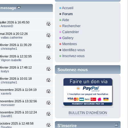
r message
Accueil
Forum
Aide
juillet 2026 à 16:45:50
Rechercher
r
AntoninD
Calendrier
mai 2026 à 20:12:26
r
vallas.catherine
Gallery
Membres
février 2026 à 11:35:29
r
christophe1
Identifiez-vous
Inscrivez-vous
février 2026 à 12:32:55
r
Vignon isabelle
février 2026 à 17:48:12
Soutenez-nous
r
isatys
février 2026 à 10:01:18
r
christophe1
novembre 2025 à 11:04:19
r
xavierb
 novembre 2025 à 13:32:56
r
morsower
 novembre 2025 à 10:12:24
BULLETIN D'ADHÉSION
r
David81
octobre 2025 à 12:48:58
S'inscrire
r
Doudou