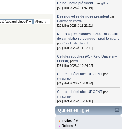
Delrieu notre président .
par
gilles
[30 juillet 2026 à 11:47:14]
Des nouvelles de notre président
par
Couette de cheval
[29 juillet 2026 à 11:21:21]
NeurostepMC/Bioness L300 : dispositifs
de stimulation électrique - pied tombant
par
Couette de cheval
[29 juillet 2026 à 11:12:41]
Cellules souches iPS - Keio University
(Japon)
par
fti
[27 juillet 2026 à 12:24:22]
Cherche hôtel nice URGENT
par
christinne
[24 juillet 2026 à 15:59:24]
Cherche hôtel nice URGENT
par
christinne
[24 juillet 2026 à 15:56:46]
Qui est en ligne
Invités: 470
Robots: 5