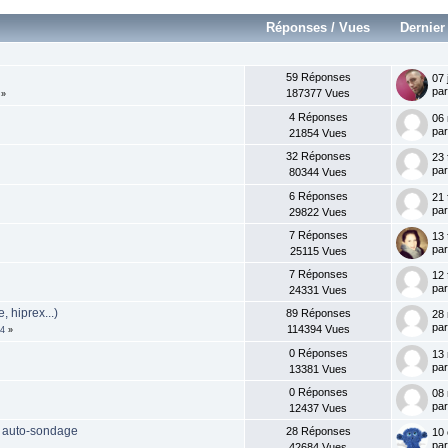
Réponses
/
Vues
Dernie
59 Réponses
07 
pa
187377 Vues
»
4 Réponses
06 
pa
21854 Vues
32 Réponses
23 
pa
80344 Vues
6 Réponses
21 
pa
29822 Vues
7 Réponses
13 
pa
25115 Vues
7 Réponses
12 
pa
24331 Vues
, hiprex...)
89 Réponses
28 
pa
114394 Vues
4
»
0 Réponses
13
pa
13381 Vues
0 Réponses
08
pa
12437 Vues
e auto-sondage
28 Réponses
10 
pa
42684 Vues