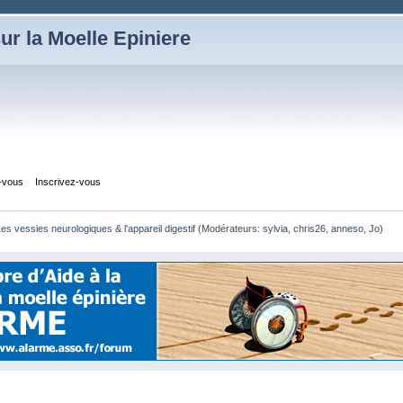
ur la Moelle Epiniere
z-vous
Inscrivez-vous
es vessies neurologiques & l'appareil digestif
(Modérateurs:
sylvia
,
chris26
,
anneso
,
Jo
)