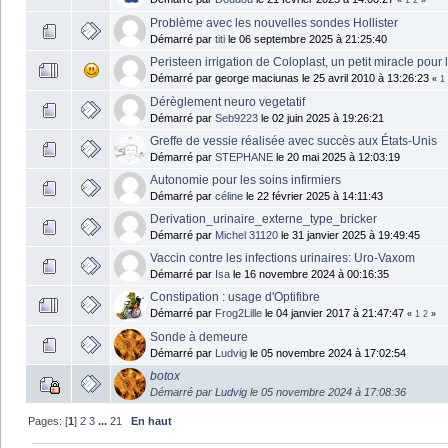
«
1
2
»
Problème avec les nouvelles sondes Hollister
Démarré par
titi
le 06 septembre 2025 à 21:25:40
Peristeen irrigation de Coloplast, un petit miracle pour
Démarré par george maciunas le 25 avril 2010 à 13:26:23
«
1
Dérèglement neuro vegetatif
Démarré par
Seb9223
le 02 juin 2025 à 19:26:21
Greffe de vessie réalisée avec succès aux États-Unis
Démarré par
STEPHANE
le 20 mai 2025 à 12:03:19
Autonomie pour les soins infirmiers
Démarré par
céline
le 22 février 2025 à 14:11:43
Derivation_urinaire_externe_type_bricker
Démarré par
Michel 31120
le 31 janvier 2025 à 19:49:45
Vaccin contre les infections urinaires: Uro-Vaxom
Démarré par
Isa
le 16 novembre 2024 à 00:16:35
Constipation : usage d'Optifibre
Démarré par
Frog2Lille
le 04 janvier 2017 à 21:47:47
«
1
2
»
Sonde à demeure
Démarré par
Ludvig
le 05 novembre 2024 à 17:02:54
botox
Démarré par
Ludvig
le 05 novembre 2024 à 17:08:36
Pages: [
1
]
2
3
...
21
En haut