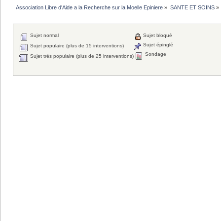
Association Libre d'Aide a la Recherche sur la Moelle Epiniere
»
SANTE ET SOINS
»
Sujet normal
Sujet bloqué
Sujet épinglé
Sujet populaire (plus de 15 interventions)
Sondage
Sujet très populaire (plus de 25 interventions)