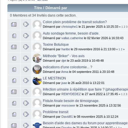
Titre
/
Démarré par
0 Membres et 34 Invités dans cette section.
Colon plein problème de transit solution?
Démarré par
christophe1
le 21 janvier 2025 à 10:25:33
«
1
2
3
Auto sondage femme, besoin d'aide.
Démarré par
vallas.catherine
le 02 février 2026 à 16:33:43
Toxine Botulique
Démarré par
haribo
le 29 novembre 2016 à 21:13:00
«
1
2
»
Méthode "Briker" - Vos avis
Démarré par
djet
le 23 août 2019 à 10:49:48
indications d'une colostomie... ?
Démarré par
Anna
le 04 septembre 2011 à 20:10:48
LE MESTINON
Démarré par
joao
le 26 août 2010 à 13:22:01
Infection urinaire à répétition que faire ? (phagotherapie
Démarré par
REMYDEDEZ
le 27 avril 2022 à 17:35:45
«
1
2
3
Fistule Anale besoin de témoignage.
Démarré par
morsower
le 13 novembre 2025 à 13:32:56
Problème transit
Démarré par
David81
le 08 novembre 2025 à 10:12:24
Besoin d'aide des dames du forum pour apprentissag
Démarré par
Doudou
le 21 février 2025 à 14:00:27