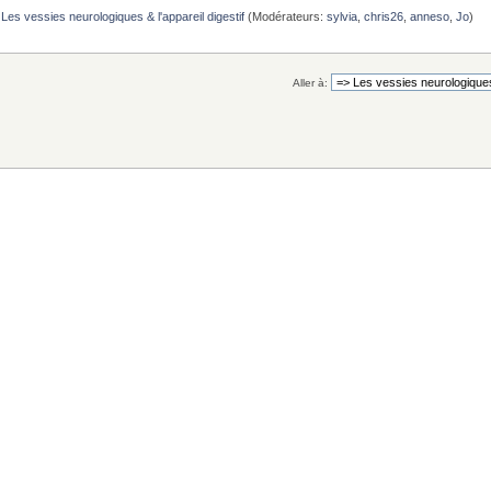
Les vessies neurologiques & l'appareil digestif
(Modérateurs:
sylvia
,
chris26
,
anneso
,
Jo
)
Aller à: