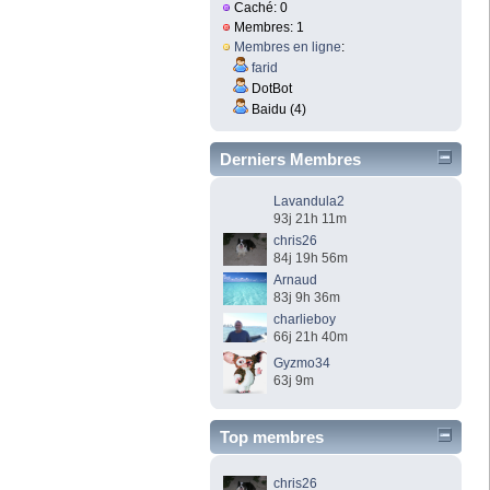
Caché: 0
Membres: 1
Membres en ligne
:
farid
DotBot
Baidu (4)
Derniers Membres
Lavandula2
93j 21h 11m
chris26
84j 19h 56m
Arnaud
83j 9h 36m
charlieboy
66j 21h 40m
Gyzmo34
63j 9m
Top membres
chris26