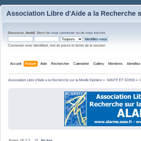
Association Libre d'Aide a la Recherche s
Bienvenue,
Invité
. Merci de
vous connecter
ou de
vous inscrire
.
Connexion avec identifiant, mot de passe et durée de la session
Accueil
Forum
Aide
Rechercher
Calendrier
Gallery
Membres
Identifie
Association Libre d'Aide a la Recherche sur la Moelle Epiniere
»
SANTE ET SOINS
»
L
Pages: [
1
]
2
3
...
21
En bas