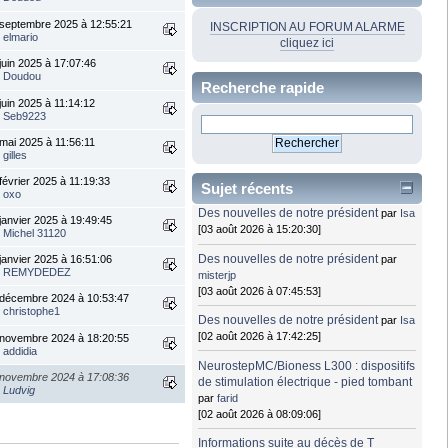
septembre 2025 à 12:55:21
INSCRIPTION AU FORUM ALARME
r
elmario
cliquez ici
juin 2025 à 17:07:46
r
Doudou
Recherche rapide
juin 2025 à 11:14:12
r
Seb9223
mai 2025 à 11:56:11
r
gilles
février 2025 à 11:19:33
Sujet récents
r
oxo
Des nouvelles de notre président
par
Isa
janvier 2025 à 19:49:45
[03 août 2026 à 15:20:30]
r
Michel 31120
Des nouvelles de notre président
par
janvier 2025 à 16:51:06
r
REMYDEDEZ
misterjp
[03 août 2026 à 07:45:53]
 décembre 2024 à 10:53:47
r
christophe1
Des nouvelles de notre président
par
Isa
[02 août 2026 à 17:42:25]
 novembre 2024 à 18:20:55
r
addidia
NeurostepMC/Bioness L300 : dispositifs
 novembre 2024 à 17:08:36
de stimulation électrique - pied tombant
r
Ludvig
par
farid
[02 août 2026 à 08:09:06]
Informations suite au décès de T