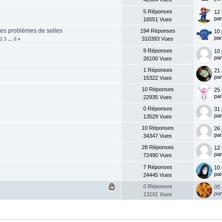
5 Réponses
12 
pa
16551 Vues
 les problèmes de selles
194 Réponses
10 
pa
310393 Vues
2
3
...
8
»
9 Réponses
10 
pa
26100 Vues
1 Réponses
21 
pa
15322 Vues
10 Réponses
25 
pa
22935 Vues
0 Réponses
31 
pa
13529 Vues
10 Réponses
26 
pa
34347 Vues
28 Réponses
12
pa
72490 Vues
7 Réponses
10
pa
24445 Vues
0 Réponses
05
pa
13191 Vues