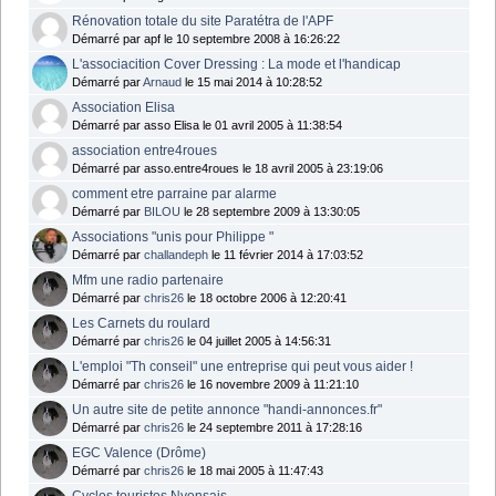
Rénovation totale du site Paratétra de l'APF
Démarré par apf le 10 septembre 2008 à 16:26:22
L'associacition Cover Dressing : La mode et l'handicap
Démarré par
Arnaud
le 15 mai 2014 à 10:28:52
Association Elisa
Démarré par asso Elisa le 01 avril 2005 à 11:38:54
association entre4roues
Démarré par asso.entre4roues le 18 avril 2005 à 23:19:06
comment etre parraine par alarme
Démarré par
BILOU
le 28 septembre 2009 à 13:30:05
Associations "unis pour Philippe "
Démarré par
challandeph
le 11 février 2014 à 17:03:52
Mfm une radio partenaire
Démarré par
chris26
le 18 octobre 2006 à 12:20:41
Les Carnets du roulard
Démarré par
chris26
le 04 juillet 2005 à 14:56:31
L'emploi "Th conseil" une entreprise qui peut vous aider !
Démarré par
chris26
le 16 novembre 2009 à 11:21:10
Un autre site de petite annonce "handi-annonces.fr"
Démarré par
chris26
le 24 septembre 2011 à 17:28:16
EGC Valence (Drôme)
Démarré par
chris26
le 18 mai 2005 à 11:47:43
Cyclos touristes Nyonsais