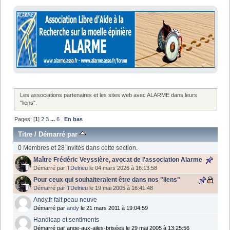
Les associations partenaires et les sites web avec ALARME dans leurs
"liens".
Pages: [
1
]
2
3
...
6
En bas
Titre
/
Démarré par
0 Membres et 28 Invités dans cette section.
Maître Frédéric Veyssière, avocat de l'association Alarme
Démarré par
TDelrieu
le 04 mars 2026 à 16:13:58
Pour ceux qui souhaiteraient être dans nos "liens"
Démarré par
TDelrieu
le 19 mai 2005 à 16:41:48
Andy.fr fait peau neuve
Démarré par
andy
le 21 mars 2011 à 19:04:59
Handicap et sentiments
Démarré par ange-aux-ailes-brisées le 29 mai 2005 à 13:25:56