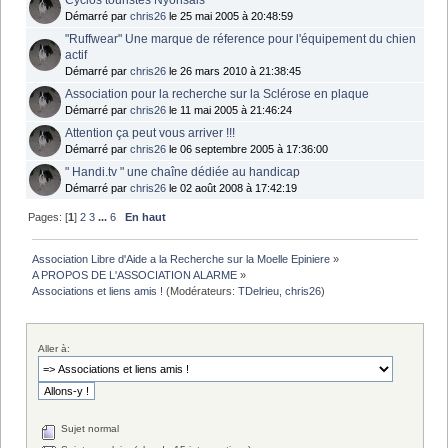
Démarré par
chris26
le 25 mai 2005 à 20:48:59
"Ruffwear" Une marque de réference pour l'équipement du chien
actif
Démarré par
chris26
le 26 mars 2010 à 21:38:45
Association pour la recherche sur la Sclérose en plaque
Démarré par
chris26
le 11 mai 2005 à 21:46:24
Attention ça peut vous arriver !!!
Démarré par
chris26
le 06 septembre 2005 à 17:36:00
" Handi.tv " une chaîne dédiée au handicap
Démarré par
chris26
le 02 août 2008 à 17:42:19
Pages: [
1
]
2
3
...
6
En haut
Association Libre d'Aide a la Recherche sur la Moelle Epiniere
»
A PROPOS DE L'ASSOCIATION ALARME
»
Associations et liens amis !
(Modérateurs:
TDelrieu
,
chris26
)
Aller à:
Sujet normal