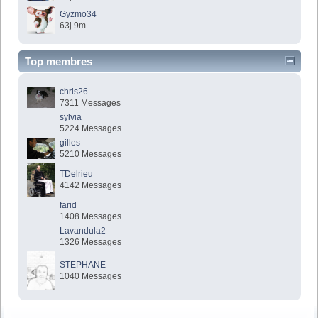
Gyzmo34
63j 9m
Top membres
chris26
7311 Messages
sylvia
5224 Messages
gilles
5210 Messages
TDelrieu
4142 Messages
farid
1408 Messages
Lavandula2
1326 Messages
STEPHANE
1040 Messages