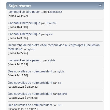
Sujet récents
lcomment se faire peser ...
par
Lavandula2
[
Hier
à 22:44:17]
Cannabis thérapeutique
par
Hervé35
[
Hier
à 16:48:09]
Cannabis thérapeutique
par
sylvia
[
Hier
à 14:35:35]
Recherche de bien-être et de reconnexion au corps après une lésion
médullaire
par
sylvia
[
Hier
à 14:27:45]
lcomment se faire peser ...
par
sylvia
[
Hier
à 14:20:29]
Des nouvelles de notre président
par
sylvia
[
Hier
à 14:12:58]
Des nouvelles de notre président
par
Isa
[03 août 2026 à 15:20:30]
Des nouvelles de notre président
par
misterjp
[03 août 2026 à 07:45:53]
Des nouvelles de notre président
par
Isa
[02 août 2026 à 17:42:25]