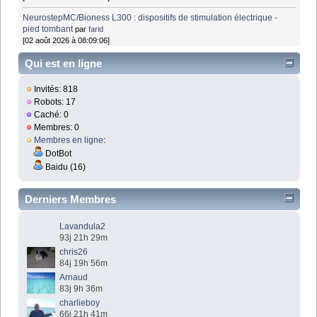
NeurostepMC/Bioness L300 : dispositifs de stimulation électrique -
pied tombant
par
farid
[02 août 2026 à 08:09:06]
Qui est en ligne
Invités: 818
Robots: 17
Caché: 0
Membres: 0
Membres en ligne
:
DotBot
Baidu (16)
Derniers Membres
Lavandula2
93j 21h 29m
chris26
84j 19h 56m
Arnaud
83j 9h 36m
charlieboy
66j 21h 41m