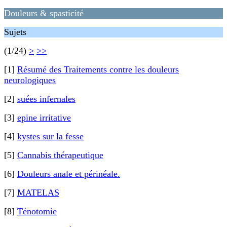
Douleurs & spasticité
Sujets
(1/24)
>
>>
[1]
Résumé des Traitements contre les douleurs
neurologiques
[2]
suées infernales
[3]
epine irritative
[4]
kystes sur la fesse
[5]
Cannabis thérapeutique
[6]
Douleurs anale et périnéale.
[7]
MATELAS
[8]
Ténotomie