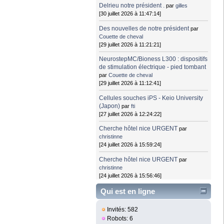
Delrieu notre président .
par
gilles
[30 juillet 2026 à 11:47:14]
Des nouvelles de notre président
par
Couette de cheval
[29 juillet 2026 à 11:21:21]
NeurostepMC/Bioness L300 : dispositifs
de stimulation électrique - pied tombant
par
Couette de cheval
[29 juillet 2026 à 11:12:41]
Cellules souches iPS - Keio University
(Japon)
par
fti
[27 juillet 2026 à 12:24:22]
Cherche hôtel nice URGENT
par
christinne
[24 juillet 2026 à 15:59:24]
Cherche hôtel nice URGENT
par
christinne
[24 juillet 2026 à 15:56:46]
Qui est en ligne
Invités: 582
Robots: 6