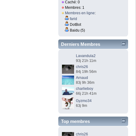
Caché: 0
Membres: 1
Membres en ligne
:
farid
DotBot
Baidu (5)
Derniers Membres
Lavandula2
93j 21h 11m
chris26
84j 19h 56m
Arnaud
83j 9h 36m
charlieboy
66j 21h 41m
Gyzmo34
63j 9m
Top membres
chris26