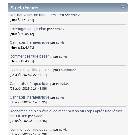
Sujet récents
Des nouvelles de notre président
par
chris26
[
Hier
à 20:13:34]
aménagement piscine
par
chris26
[
Hier
à 20:06:13]
Cannabis thérapeutique
par
sylvia
[
Hier
à 12:48:43]
lcomment se faire peser ...
par
sylvia
[
Hier
à 12:46:37]
lcomment se faire peser ...
par
Lavandula2
[08 août 2026 à 22:44:17]
Cannabis thérapeutique
par
Hervé35
[08 août 2026 à 16:48:09]
Cannabis thérapeutique
par
sylvia
[08 août 2026 à 14:35:35]
Recherche de bien-être et de reconnexion au corps après une lésion
médullaire
par
sylvia
[08 août 2026 à 14:27:45]
lcomment se faire peser ...
par
sylvia
[08 août 2026 à 14:20:29]