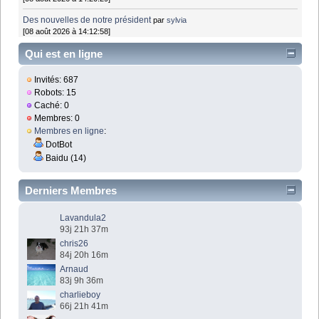
Des nouvelles de notre président
par
sylvia
[08 août 2026 à 14:12:58]
Qui est en ligne
Invités: 687
Robots: 15
Caché: 0
Membres: 0
Membres en ligne
:
DotBot
Baidu (14)
Derniers Membres
Lavandula2
93j 21h 37m
chris26
84j 20h 16m
Arnaud
83j 9h 36m
charlieboy
66j 21h 41m