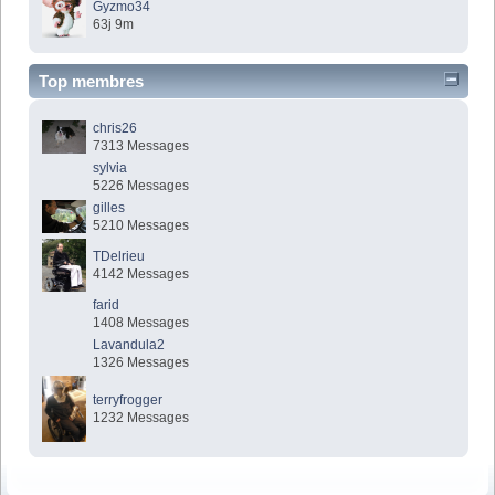
Gyzmo34
63j 9m
Top membres
chris26
7313 Messages
sylvia
5226 Messages
gilles
5210 Messages
TDelrieu
4142 Messages
farid
1408 Messages
Lavandula2
1326 Messages
terryfrogger
1232 Messages