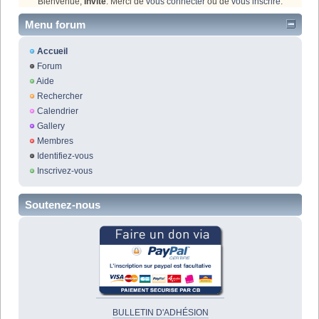
Bienvenue,
Invité
. Merci de
vous connecter
ou de
vous inscrire
.
Menu forum
Accueil
Forum
Aide
Rechercher
Calendrier
Gallery
Membres
Identifiez-vous
Inscrivez-vous
Soutenez-nous
BULLETIN D'ADHÉSION