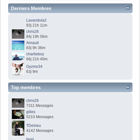
Derniers Membres
Lavandula2
93j 21h 11m
chris26
84j 19h 56m
Arnaud
83j 9h 36m
charlieboy
66j 21h 40m
Gyzmo34
63j 9m
Top membres
chris26
7311 Messages
gilles
5210 Messages
TDelrieu
4142 Messages
farid