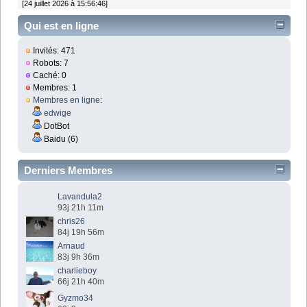
[24 juillet 2026 à 15:56:46]
Qui est en ligne
Invités: 471
Robots: 7
Caché: 0
Membres: 1
Membres en ligne
:
edwige
DotBot
Baidu (6)
Derniers Membres
Lavandula2
93j 21h 11m
chris26
84j 19h 56m
Arnaud
83j 9h 36m
charlieboy
66j 21h 40m
Gyzmo34