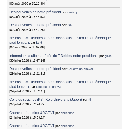
[03 août 2026 à 15:20:30]
Des nouvelles de notre président
par
misterjp
[03 août 2026 à 07:45:53]
Des nouvelles de notre président
par
Isa
[02 août 2026 à 17:42:25]
NeurostepMC/Bioness L300 : dispositifs de stimulation électrique -
pied tombant
par
farid
[02 août 2026 à 08:09:06]
Informations suite au décès de T Delrieu notre président .
par
gilles
[30 juillet 2026 à 11:47:14]
Des nouvelles de notre président
par
Couette de cheval
[29 juillet 2026 à 11:21:21]
NeurostepMC/Bioness L300 : dispositifs de stimulation électrique -
pied tombant
par
Couette de cheval
[29 juillet 2026 à 11:12:41]
Cellules souches iPS - Keio University (Japon)
par
fti
[27 juillet 2026 à 12:24:22]
Cherche hôtel nice URGENT
par
christinne
[24 juillet 2026 à 15:59:24]
Cherche hôtel nice URGENT
par
christinne