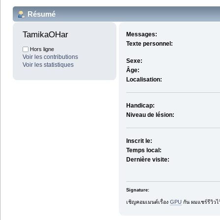
Résumé
TamikaOHar 
Messages:
Texte personnel:
Hors ligne
Voir les contributions
Sexe:
Voir les statistiques
Âge:
Localisation:
Handicap:
Niveau de lésion:
Inscrit le:
Temps local:
Dernière visite:
Signature:
เชิญคอมเมนต์เรื่อง
GPU
กัน ผมแชร์รีวิว