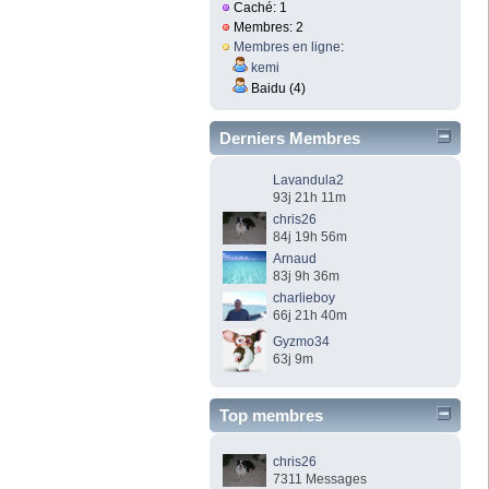
Caché: 1
Membres: 2
Membres en ligne
:
kemi
Baidu (4)
Derniers Membres
Lavandula2
93j 21h 11m
chris26
84j 19h 56m
Arnaud
83j 9h 36m
charlieboy
66j 21h 40m
Gyzmo34
63j 9m
Top membres
chris26
7311 Messages