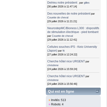
Delrieu notre président .
par
gilles
[30 juillet 2026 à 11:47:14]
Des nouvelles de notre président
par
Couette de cheval
[29 juillet 2026 à 11:21:21]
NeurostepMC/Bioness L300 : dispositifs
de stimulation électrique - pied tombant
par
Couette de cheval
[29 juillet 2026 à 11:12:41]
Cellules souches iPS - Keio University
(Japon)
par
fti
[27 juillet 2026 à 12:24:22]
Cherche hôtel nice URGENT
par
christinne
[24 juillet 2026 à 15:59:24]
Cherche hôtel nice URGENT
par
christinne
[24 juillet 2026 à 15:56:46]
Qui est en ligne
Invités: 513
Robots: 4