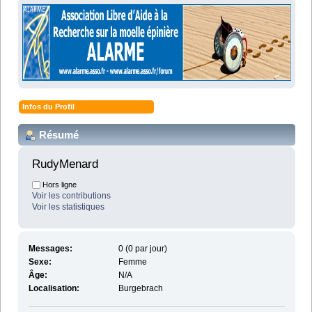
Infos du Profil
Résumé
RudyMenard 
Hors ligne
Voir les contributions
Voir les statistiques
Messages:
0 (0 par jour)
Sexe:
Femme
Âge:
N/A
Localisation:
Burgebrach