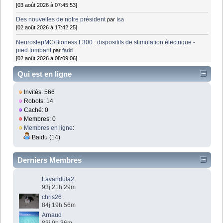
[03 août 2026 à 07:45:53]
Des nouvelles de notre président
par
Isa
[02 août 2026 à 17:42:25]
NeurostepMC/Bioness L300 : dispositifs de stimulation électrique -
pied tombant
par
farid
[02 août 2026 à 08:09:06]
Qui est en ligne
Invités: 566
Robots: 14
Caché: 0
Membres: 0
Membres en ligne
:
Baidu (14)
Derniers Membres
Lavandula2
93j 21h 29m
chris26
84j 19h 56m
Arnaud