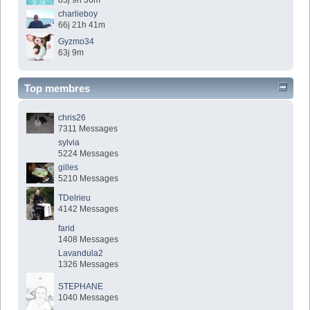
83j 9h 36m
charlieboy
66j 21h 41m
Gyzmo34
63j 9m
Top membres
chris26
7311 Messages
sylvia
5224 Messages
gilles
5210 Messages
TDelrieu
4142 Messages
farid
1408 Messages
Lavandula2
1326 Messages
STEPHANE
1040 Messages