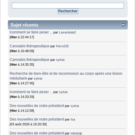
Sujet récents
lcomment se faire peser ...
par
Lavandula2
[
Hier
à 22:44:17]
Cannabis thérapeutique
par
Hervé35
[
Hier
à 16:48:09]
Cannabis thérapeutique
par
sylvia
[
Hier
à 14:35:35]
Recherche de bien-être et de reconnexion au corps après une lésion
médullaire
par
sylvia
[
Hier
à 14:27:45]
lcomment se faire peser ...
par
sylvia
[
Hier
à 14:20:29]
Des nouvelles de notre président
par
sylvia
[
Hier
à 14:12:58]
Des nouvelles de notre président
par
Isa
[03 août 2026 à 15:20:30]
Des nouvelles de notre président
par
misterjp