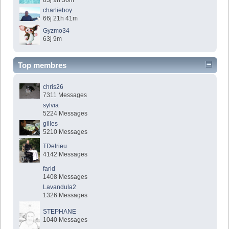
83j 9h 36m
charlieboy
66j 21h 41m
Gyzmo34
63j 9m
Top membres
chris26
7311 Messages
sylvia
5224 Messages
gilles
5210 Messages
TDelrieu
4142 Messages
farid
1408 Messages
Lavandula2
1326 Messages
STEPHANE
1040 Messages