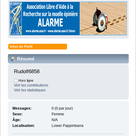
Infos du Profil
Résumé
Rudolf6858 
Hors ligne
Voir les contributions
Voir les statistiques
Messages:
0 (0 par jour)
Sexe:
Femme
Âge:
N/A
Localisation:
Lower Pappinbarra