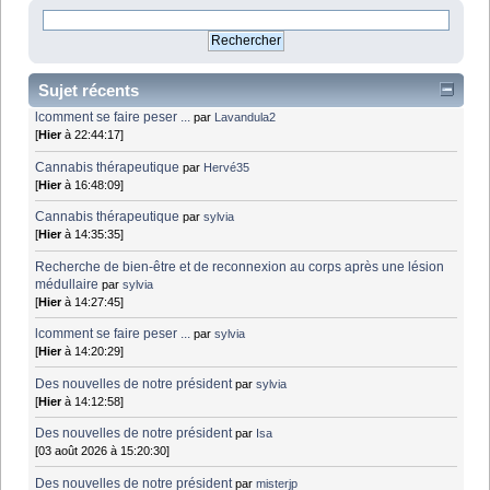
Sujet récents
lcomment se faire peser ...
par
Lavandula2
[
Hier
à 22:44:17]
Cannabis thérapeutique
par
Hervé35
[
Hier
à 16:48:09]
Cannabis thérapeutique
par
sylvia
[
Hier
à 14:35:35]
Recherche de bien-être et de reconnexion au corps après une lésion
médullaire
par
sylvia
[
Hier
à 14:27:45]
lcomment se faire peser ...
par
sylvia
[
Hier
à 14:20:29]
Des nouvelles de notre président
par
sylvia
[
Hier
à 14:12:58]
Des nouvelles de notre président
par
Isa
[03 août 2026 à 15:20:30]
Des nouvelles de notre président
par
misterjp