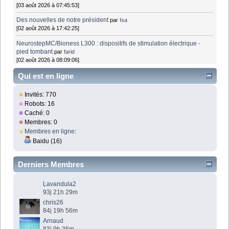
[03 août 2026 à 07:45:53]
Des nouvelles de notre président
par
Isa
[02 août 2026 à 17:42:25]
NeurostepMC/Bioness L300 : dispositifs de stimulation électrique -
pied tombant
par
farid
[02 août 2026 à 08:09:06]
Qui est en ligne
Invités: 770
Robots: 16
Caché: 0
Membres: 0
Membres en ligne
:
Baidu (16)
Derniers Membres
Lavandula2
93j 21h 29m
chris26
84j 19h 56m
Arnaud