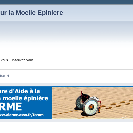
ur la Moelle Epiniere
z-vous
Inscrivez-vous
ésumé