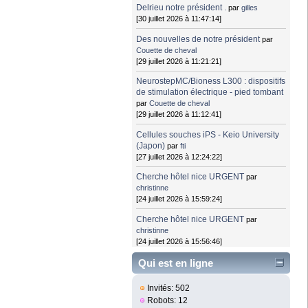
Delrieu notre président .
par
gilles
[30 juillet 2026 à 11:47:14]
Des nouvelles de notre président
par
Couette de cheval
[29 juillet 2026 à 11:21:21]
NeurostepMC/Bioness L300 : dispositifs
de stimulation électrique - pied tombant
par
Couette de cheval
[29 juillet 2026 à 11:12:41]
Cellules souches iPS - Keio University
(Japon)
par
fti
[27 juillet 2026 à 12:24:22]
Cherche hôtel nice URGENT
par
christinne
[24 juillet 2026 à 15:59:24]
Cherche hôtel nice URGENT
par
christinne
[24 juillet 2026 à 15:56:46]
Qui est en ligne
Invités: 502
Robots: 12