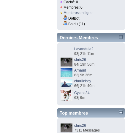
Caché: 0
Membres: 0
Membres en ligne
:
DotBot
Baidu (11)
Derniers Membres
Lavandula2
93j 21h 11m
chris26
84j 19h 56m
Arnaud
83j 9h 36m
charlieboy
66j 21h 40m
Gyzmo34
63j 9m
Top membres
chris26
7311 Messages