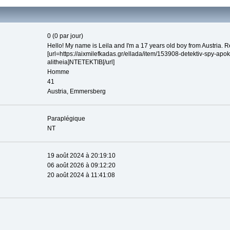
0 (0 par jour)
Hello! My name is Leila and I'm a 17 years old boy from Austria. R
[url=https://aixmilefkadas.gr/ellada/item/153908-detektiv-spy-apok
alitheia]ΝΤΕΤΕΚΤΙΒ[/url]
Homme
41
Austria, Emmersberg
Paraplégique
NT
19 août 2024 à 20:19:10
06 août 2026 à 09:12:20
20 août 2024 à 11:41:08