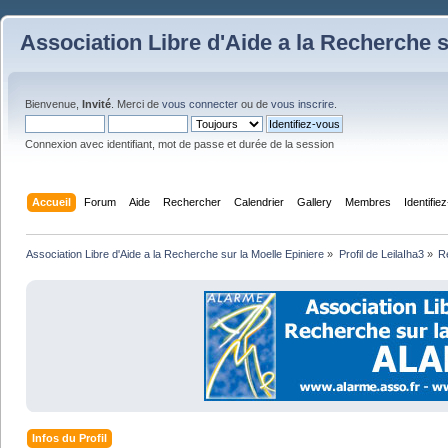
Association Libre d'Aide a la Recherche s
Bienvenue,
Invité
. Merci de
vous connecter
ou de
vous inscrire
.
Connexion avec identifiant, mot de passe et durée de la session
Accueil
Forum
Aide
Rechercher
Calendrier
Gallery
Membres
Identifie
Association Libre d'Aide a la Recherche sur la Moelle Epiniere
»
Profil de LeilaIha3
»
R
Infos du Profil