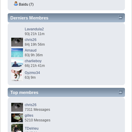
Baidu (7)
Derniers Membres
Lavandula2
93j 21h 11m
chris26
84j 19h 56m
Arnaud
83j 9h 36m
charlieboy
66j 21h 41m
Gyzmo34
63j 9m
Top membres
chris26
7311 Messages
gilles
5210 Messages
TDelrieu