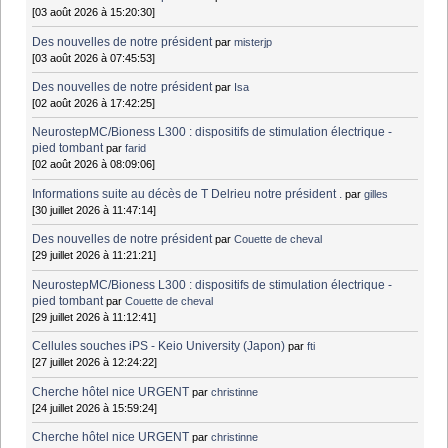
[03 août 2026 à 15:20:30]
Des nouvelles de notre président
par
misterjp
[03 août 2026 à 07:45:53]
Des nouvelles de notre président
par
Isa
[02 août 2026 à 17:42:25]
NeurostepMC/Bioness L300 : dispositifs de stimulation électrique -
pied tombant
par
farid
[02 août 2026 à 08:09:06]
Informations suite au décès de T Delrieu notre président .
par
gilles
[30 juillet 2026 à 11:47:14]
Des nouvelles de notre président
par
Couette de cheval
[29 juillet 2026 à 11:21:21]
NeurostepMC/Bioness L300 : dispositifs de stimulation électrique -
pied tombant
par
Couette de cheval
[29 juillet 2026 à 11:12:41]
Cellules souches iPS - Keio University (Japon)
par
fti
[27 juillet 2026 à 12:24:22]
Cherche hôtel nice URGENT
par
christinne
[24 juillet 2026 à 15:59:24]
Cherche hôtel nice URGENT
par
christinne