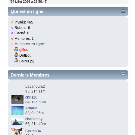
[24 juillet 2026 à 15:56:46]
Qui est en ligne
Invités: 465
Robots: 6
Caché: 0
Membres: 1
Membres en ligne
:
gilles
DotBot
Baidu (5)
Derniers Membres
Lavandula2
93j 21h 11m
chris26
84j 19h 56m
Arnaud
83j 9h 36m
charlieboy
66j 21h 40m
Gyzmo34