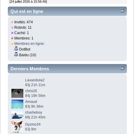
[24 juillet 2026 à 15:56:46]
Qui est en ligne
Invités: 474
Robots: 11
Caché: 1
Membres: 1
Membres en ligne
:
DotBot
Baidu (10)
Derniers Membres
Lavandula2
93j 21h 11m
chris26
84j 19h 56m
Arnaud
83j 9h 36m
charlieboy
66j 21h 40m
Gyzmo34
63j 9m