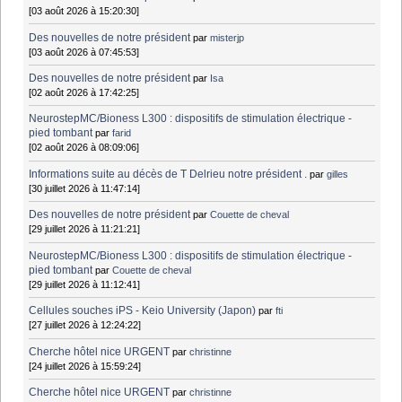
[03 août 2026 à 15:20:30]
Des nouvelles de notre président
par
misterjp
[03 août 2026 à 07:45:53]
Des nouvelles de notre président
par
Isa
[02 août 2026 à 17:42:25]
NeurostepMC/Bioness L300 : dispositifs de stimulation électrique -
pied tombant
par
farid
[02 août 2026 à 08:09:06]
Informations suite au décès de T Delrieu notre président .
par
gilles
[30 juillet 2026 à 11:47:14]
Des nouvelles de notre président
par
Couette de cheval
[29 juillet 2026 à 11:21:21]
NeurostepMC/Bioness L300 : dispositifs de stimulation électrique -
pied tombant
par
Couette de cheval
[29 juillet 2026 à 11:12:41]
Cellules souches iPS - Keio University (Japon)
par
fti
[27 juillet 2026 à 12:24:22]
Cherche hôtel nice URGENT
par
christinne
[24 juillet 2026 à 15:59:24]
Cherche hôtel nice URGENT
par
christinne