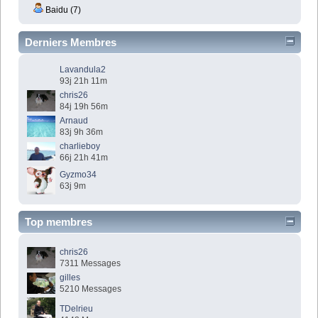
Baidu (7)
Derniers Membres
Lavandula2
93j 21h 11m
chris26
84j 19h 56m
Arnaud
83j 9h 36m
charlieboy
66j 21h 41m
Gyzmo34
63j 9m
Top membres
chris26
7311 Messages
gilles
5210 Messages
TDelrieu