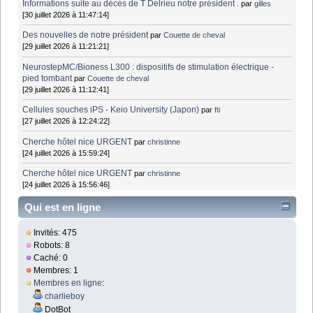
Informations suite au décès de T Delrieu notre président .
par
gilles
[30 juillet 2026 à 11:47:14]
Des nouvelles de notre président
par
Couette de cheval
[29 juillet 2026 à 11:21:21]
NeurostepMC/Bioness L300 : dispositifs de stimulation électrique -
pied tombant
par
Couette de cheval
[29 juillet 2026 à 11:12:41]
Cellules souches iPS - Keio University (Japon)
par
fti
[27 juillet 2026 à 12:24:22]
Cherche hôtel nice URGENT
par
christinne
[24 juillet 2026 à 15:59:24]
Cherche hôtel nice URGENT
par
christinne
[24 juillet 2026 à 15:56:46]
Qui est en ligne
Invités: 475
Robots: 8
Caché: 0
Membres: 1
Membres en ligne
:
charlieboy
DotBot