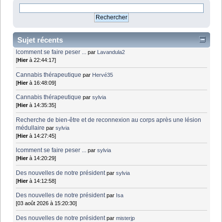
Sujet récents
lcomment se faire peser ...
par
Lavandula2
[
Hier
à 22:44:17]
Cannabis thérapeutique
par
Hervé35
[
Hier
à 16:48:09]
Cannabis thérapeutique
par
sylvia
[
Hier
à 14:35:35]
Recherche de bien-être et de reconnexion au corps après une lésion
médullaire
par
sylvia
[
Hier
à 14:27:45]
lcomment se faire peser ...
par
sylvia
[
Hier
à 14:20:29]
Des nouvelles de notre président
par
sylvia
[
Hier
à 14:12:58]
Des nouvelles de notre président
par
Isa
[03 août 2026 à 15:20:30]
Des nouvelles de notre président
par
misterjp