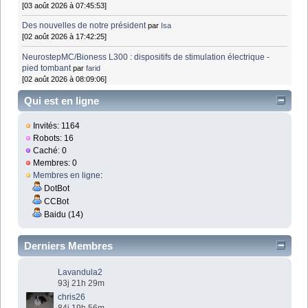
[03 août 2026 à 07:45:53]
Des nouvelles de notre président
par
Isa
[02 août 2026 à 17:42:25]
NeurostepMC/Bioness L300 : dispositifs de stimulation électrique -
pied tombant
par
farid
[02 août 2026 à 08:09:06]
Qui est en ligne
Invités: 1164
Robots: 16
Caché: 0
Membres: 0
Membres en ligne
:
DotBot
CCBot
Baidu (14)
Derniers Membres
Lavandula2
93j 21h 29m
chris26