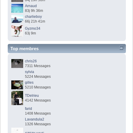
84j 19h 56m
Arnaud
83j 9h 36m
charlieboy
66j 21h 41m
Gyzmo34
63j 9m
Top membres
chris26
7311 Messages
sylvia
5224 Messages
gilles
5210 Messages
TDelrieu
4142 Messages
farid
1408 Messages
Lavandula2
1326 Messages