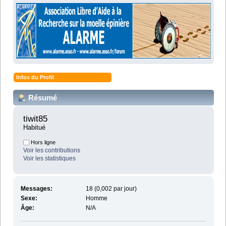
Infos du Profil
Résumé
tiwit85 
Habitué
Hors ligne
Voir les contributions
Voir les statistiques
Messages:
18 (0,002 par jour)
Sexe:
Homme
Âge:
N/A