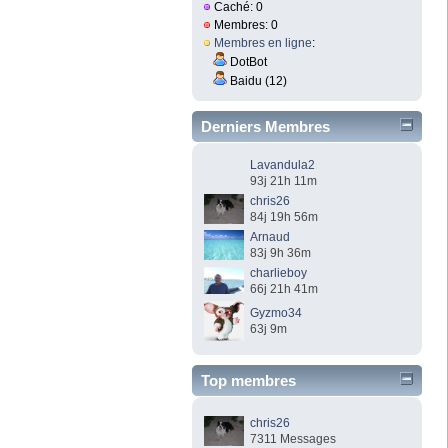
Caché: 0
Membres: 0
Membres en ligne
:
DotBot
Baidu (12)
Derniers Membres
Lavandula2
93j 21h 11m
chris26
84j 19h 56m
Arnaud
83j 9h 36m
charlieboy
66j 21h 41m
Gyzmo34
63j 9m
Top membres
chris26
7311 Messages