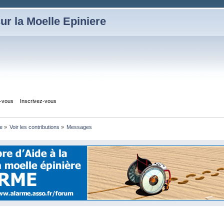
ur la Moelle Epiniere
z-vous
Inscrivez-vous
e
»
Voir les contributions
»
Messages