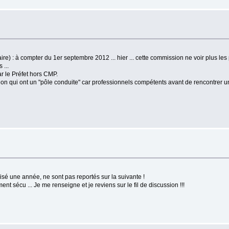
e) : à compter du 1er septembre 2012 ... hier ... cette commission ne voir plus les
 ...
r le Préfet hors CMP.
tion qui ont un "pôle conduite" car professionnels compétents avant de rencontrer
ilisé une année, ne sont pas reportés sur la suivante !
t sécu ... Je me renseigne et je reviens sur le fil de discussion !!!