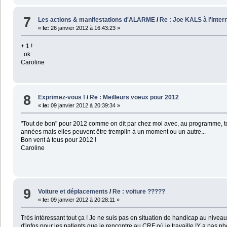
7
Les actions & manifestations d'ALARME
/
Re : Joe KALS à l'intern
«
le:
26 janvier 2012 à 16:43:23 »
+ 1 !
:ok:
Caroline
8
Exprimez-vous !
/
Re : Meilleurs voeux pour 2012
«
le:
09 janvier 2012 à 20:39:34 »
"Tout de bon" pour 2012 comme on dit par chez moi avec, au programme, tout c
années mais elles peuvent être tremplin à un moment ou un autre...
Bon vent à tous pour 2012 !
Caroline
9
Voiture et déplacements
/
Re : voiture ?????
«
le:
09 janvier 2012 à 20:28:11 »
Très intéressant tout ça ! Je ne suis pas en situation de handicap au nive
d'infos pour les patients que je rencontre au CRF où je travaille !Y a pas phot