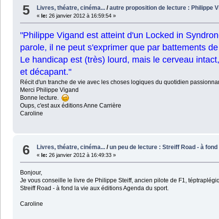
5
Livres, théatre, cinéma...
/
autre proposition de lecture : Philippe
«
le:
26 janvier 2012 à 16:59:54 »
"Philippe Vigand est atteint d'un Locked in Syndrone
parole, il ne peut s'exprimer que par battements de
Le handicap est (très) lourd, mais le cerveau intact, 
et décapant."
Récit d'un tranche de vie avec les choses logiques du quotidien passionnan
Merci Philippe Vigand
Bonne lecture.
Oups, c'est aux éditions Anne Carrière
Caroline
6
Livres, théatre, cinéma...
/
un peu de lecture : Streiff Road - à fond 
«
le:
26 janvier 2012 à 16:49:33 »
Bonjour,
Je vous conseille le livre de Philippe Steiff, ancien pilote de F1, téptraplé
Streiff Road - à fond la vie aux éditions Agenda du sport.
Caroline