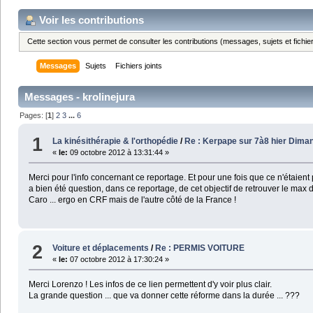
Voir les contributions
Cette section vous permet de consulter les contributions (messages, sujets et fichier
Messages
Sujets
Fichiers joints
Messages - krolinejura
Pages: [
1
]
2
3
...
6
1
La kinésithérapie & l'orthopédie
/
Re : Kerpape sur 7à8 hier Dima
«
le:
09 octobre 2012 à 13:31:44 »
Merci pour l'info concernant ce reportage. Et pour une fois que ce n'étaient 
a bien été question, dans ce reportage, de cet objectif de retrouver le max
Caro ... ergo en CRF mais de l'autre côté de la France !
2
Voiture et déplacements
/
Re : PERMIS VOITURE
«
le:
07 octobre 2012 à 17:30:24 »
Merci Lorenzo ! Les infos de ce lien permettent d'y voir plus clair.
La grande question ... que va donner cette réforme dans la durée ... ???