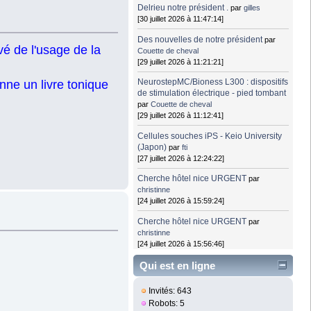
Delrieu notre président .
par
gilles
[30 juillet 2026 à 11:47:14]
Des nouvelles de notre président
par
vé de l'usage de la
Couette de cheval
[29 juillet 2026 à 11:21:21]
NeurostepMC/Bioness L300 : dispositifs
onne un livre tonique
de stimulation électrique - pied tombant
par
Couette de cheval
[29 juillet 2026 à 11:12:41]
Cellules souches iPS - Keio University
(Japon)
par
fti
[27 juillet 2026 à 12:24:22]
Cherche hôtel nice URGENT
par
christinne
[24 juillet 2026 à 15:59:24]
Cherche hôtel nice URGENT
par
christinne
[24 juillet 2026 à 15:56:46]
Qui est en ligne
Invités: 643
Robots: 5