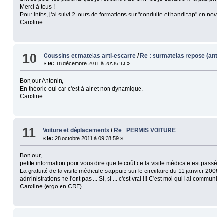
Merci à tous !
Pour infos, j'ai suivi 2 jours de formations sur "conduite et handicap" en no
Caroline
10
Coussins et matelas anti-escarre
/
Re : surmatelas repose (an
«
le:
18 décembre 2011 à 20:36:13 »
Bonjour Antonin,
En théorie oui car c'est à air et non dynamique.
Caroline
11
Voiture et déplacements
/
Re : PERMIS VOITURE
«
le:
28 octobre 2011 à 09:38:59 »
Bonjour,
petite information pour vous dire que le coût de la visite médicale est passé
La gratuité de la visite médicale s'appuie sur le circulaire du 11 janvier 20
administrations ne l'ont pas ... Si, si ... c'est vrai !!! C'est moi qui l'ai commu
Caroline (ergo en CRF)