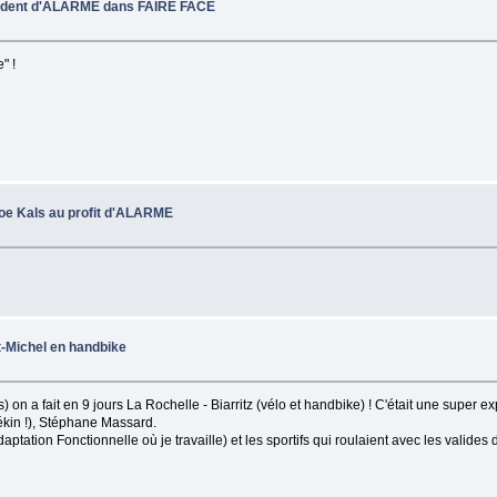
ésident d'ALARME dans FAIRE FACE
" !
 Joe Kals au profit d'ALARME
t-Michel en handbike
on a fait en 9 jours La Rochelle - Biarritz (vélo et handbike) ! C'était une super ex
ékin !), Stéphane Massard.
tation Fonctionnelle où je travaille) et les sportifs qui roulaient avec les valides