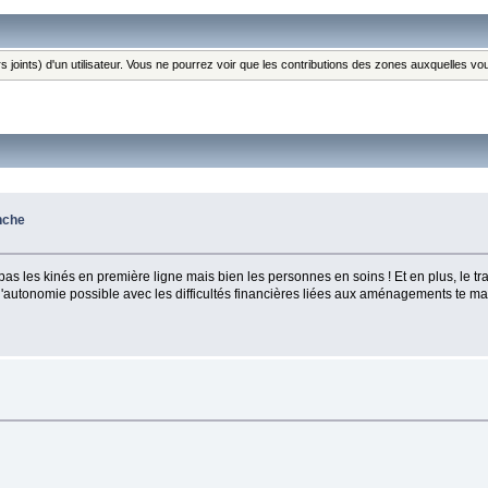
s joints) d'un utilisateur. Vous ne pourrez voir que les contributions des zones auxquelles v
nche
pas les kinés en première ligne mais bien les personnes en soins ! Et en plus, le tra
 d'autonomie possible avec les difficultés financières liées aux aménagements te ma