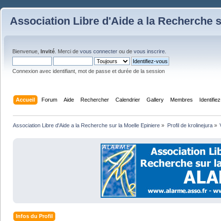
Association Libre d'Aide a la Recherche s
Bienvenue,
Invité
. Merci de
vous connecter
ou de
vous inscrire
.
Connexion avec identifiant, mot de passe et durée de la session
Accueil
Forum
Aide
Rechercher
Calendrier
Gallery
Membres
Identifie
Association Libre d'Aide a la Recherche sur la Moelle Epiniere
»
Profil de krolinejura
»
Infos du Profil