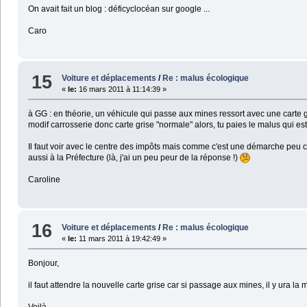
On avait fait un blog : déficyclocéan sur google ...
Caro
15
Voiture et déplacements
/
Re : malus écologique
«
le:
16 mars 2011 à 11:14:39 »
à GG : en théorie, un véhicule qui passe aux mines ressort avec une carte g
modif carrosserie donc carte grise "normale" alors, tu paies le malus qui 
Il faut voir avec le centre des impôts mais comme c'est une démarche peu c
aussi à la Préfecture (là, j'ai un peu peur de la réponse !)
Caroline
16
Voiture et déplacements
/
Re : malus écologique
«
le:
11 mars 2011 à 19:42:49 »
Bonjour,
il faut attendre la nouvelle carte grise car si passage aux mines, il y ura la
Voilà