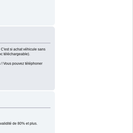
 C'est si achat véhicule sans
oc téléchargeable).
us ! Vous pouvez téléphoner
nvalidité de 80% et plus.