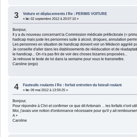
3
Voiture et déplacements
/
Re : PERMIS VOITURE
«
le:
02 septembre 2012 à 20:07:10 »
Bonjour,
Il y a du nouveau concernant la Commission médicale préfectorale (= primair
hadicap mais juste les personnes suite à alcool, drogues, annulation permis
Les personnes en situation de handicap doivent voir un Médecin aggréé pa
Je conseille d'aller dans les établissements de rééducation et de réadapta
le handicap... On n'a pas fini de voir des choses bizarres proposées...
Je retrouve le texte de loi dans la semaine pour vous le transmettre.
Caroline (ergo)
4
Fauteuils roulants
/
Re : forfait entretien du fateuil roulant
«
le:
09 mai 2012 à 13:59:25 »
Bonjour,
Pour répondre à Chri et confirmer ce que dit Antonain ... les forfaits n'ont ut
Moi, j'avais une notion d'ordonnance nécessaire pour qu'il y ait remboursemen
A +
Caroline