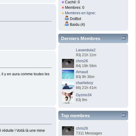
Caché: 0
Membres: 0
Membres en ligne
:
DotBot
Baidu (4)
Derniers Membres
Lavandula2
93j 21h 11m
chris26
84j 19h 56m
Arnaud
. il y en aura comme toutes les
83j 9h 36m
charlieboy
66j 21h 41m
Gyzmo34
63j 9m
Top membres
chris26
 réduite ! Voilà là une mine
7311 Messages