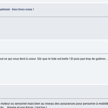
ational - Inscrivez-vous !
e qui vous tient à coeur. Sûr que le liste est belle ! Et puis pas trop de galères ..
au moteur ou sensoriel mais bien au niveau des assurances pour personne à mobilité
o ... Alarme et son forum, c'est top !