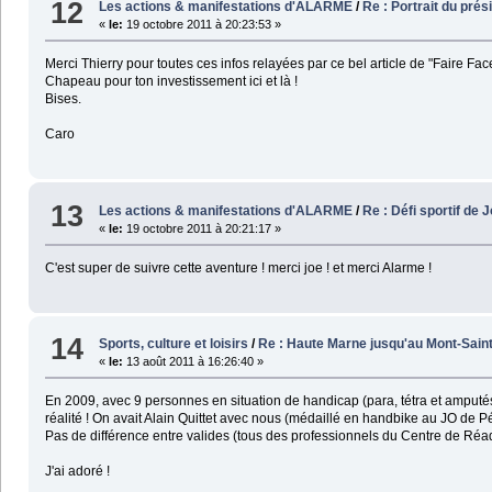
12
Les actions & manifestations d'ALARME
/
Re : Portrait du pr
«
le:
19 octobre 2011 à 20:23:53 »
Merci Thierry pour toutes ces infos relayées par ce bel article de "Faire Face
Chapeau pour ton investissement ici et là !
Bises.
Caro
13
Les actions & manifestations d'ALARME
/
Re : Défi sportif de
«
le:
19 octobre 2011 à 20:21:17 »
C'est super de suivre cette aventure ! merci joe ! et merci Alarme !
14
Sports, culture et loisirs
/
Re : Haute Marne jusqu'au Mont-Sain
«
le:
13 août 2011 à 16:26:40 »
En 2009, avec 9 personnes en situation de handicap (para, tétra et amputés) 
réalité ! On avait Alain Quittet avec nous (médaillé en handbike au JO de P
Pas de différence entre valides (tous des professionnels du Centre de Réadap
J'ai adoré !