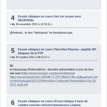
4
Essais cliniques en cours
/
les 1er essais avec
NEUROGEL
«
le:
26 novembre 2021 à 12:33:11 »
@Antonin , le lien "Helloasso" ne fonctionne pas
5
Essais cliniques en cours
/
NervGen Pharma - peptide ISP
bloqueur de la PTP
«
le:
25 octobre 2021 à 08:15:17 »
Bjr,
Ici beaucoup d'informations , dernière présentation a jour de leur
site web (
https://www.nervgen.com/presentations/
):
https://secureservercdn.net/198.71.233.39/wxf.19e.myftpupload.com/wp-
content/uploads/2021/10/NervGen-Corporate-Presentation-Oct-18-
2021-web.pdf
6
Essais cliniques en cours
/
Essai clinique à base de
cellules souches mésenchymateuses (Japon)