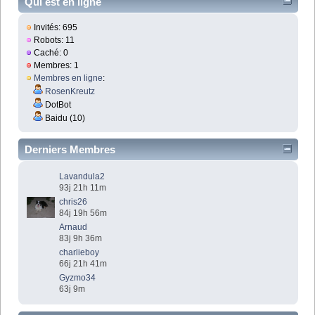
Qui est en ligne
Invités: 695
Robots: 11
Caché: 0
Membres: 1
Membres en ligne
:
RosenKreutz
DotBot
Baidu (10)
Derniers Membres
Lavandula2
93j 21h 11m
chris26
84j 19h 56m
Arnaud
83j 9h 36m
charlieboy
66j 21h 41m
Gyzmo34
63j 9m