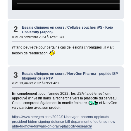
2
Essais cliniques en cours
/
Cellules souches iPS - Keio
University (Japon)
«
le:
24 novembre 2023 à 12:45:13 »
@farid peut-etre pour certains cas de lésions chroniques , il y ait
besoin de réeducation
3
Essais cliniques en cours
/
NervGen Pharma - peptide ISP
bloqueur de la PTP
«
le:
13 janvier 2022 à 09:21:42 »
En complément , pour l'année 2022 , les USA (la défense ) ont
approuvé d'investir dans la recherche vers la plasticité du cerveau .
Ce qui comprend également la moelle épiniere
et NervGen
va y participé avec son produit
https://www.nervgen.com/2022/01/nervgen-pharma-applauds-
president-biden-signing-defense-bill-department-of-defense-now-
able-to-move-forward-on-brain-plasticity-research/