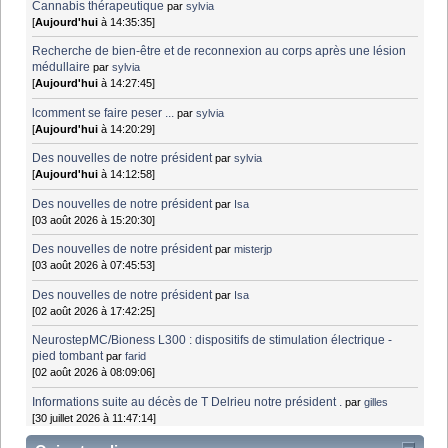
Cannabis thérapeutique
par
sylvia
[
Aujourd'hui
à 14:35:35]
Recherche de bien-être et de reconnexion au corps après une lésion
médullaire
par
sylvia
[
Aujourd'hui
à 14:27:45]
lcomment se faire peser ...
par
sylvia
[
Aujourd'hui
à 14:20:29]
Des nouvelles de notre président
par
sylvia
[
Aujourd'hui
à 14:12:58]
Des nouvelles de notre président
par
Isa
[03 août 2026 à 15:20:30]
Des nouvelles de notre président
par
misterjp
[03 août 2026 à 07:45:53]
Des nouvelles de notre président
par
Isa
[02 août 2026 à 17:42:25]
NeurostepMC/Bioness L300 : dispositifs de stimulation électrique -
pied tombant
par
farid
[02 août 2026 à 08:09:06]
Informations suite au décès de T Delrieu notre président .
par
gilles
[30 juillet 2026 à 11:47:14]