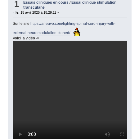
1
Essais cliniques en cours
/
Essai clinique stimulation
transcutane
«
le:
15 avril 2025 à 18:29:11 »
Sur le site
https://aneuvo.com/fighting-spinal-cord-injury-with-
external-neuromodulation-cloned/
Voici la vidéo ->