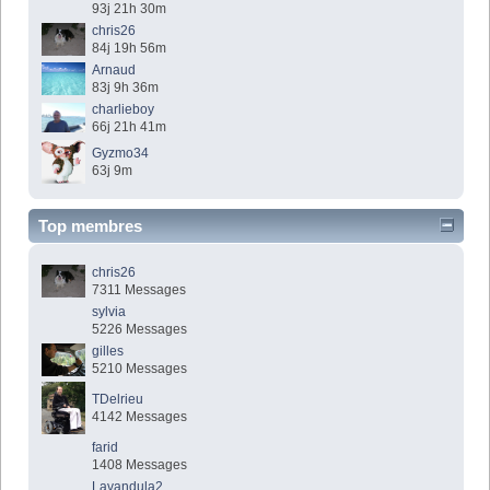
93j 21h 30m
chris26
84j 19h 56m
Arnaud
83j 9h 36m
charlieboy
66j 21h 41m
Gyzmo34
63j 9m
Top membres
chris26
7311 Messages
sylvia
5226 Messages
gilles
5210 Messages
TDelrieu
4142 Messages
farid
1408 Messages
Lavandula2