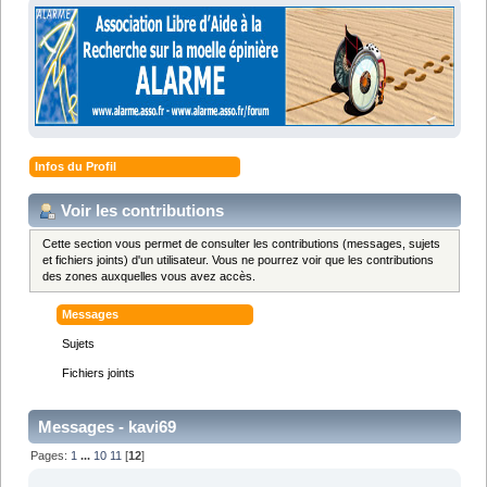
Infos du Profil
Voir les contributions
Cette section vous permet de consulter les contributions (messages, sujets
et fichiers joints) d'un utilisateur. Vous ne pourrez voir que les contributions
des zones auxquelles vous avez accès.
Messages
Sujets
Fichiers joints
Messages - kavi69
Pages:
1
...
10
11
[
12
]