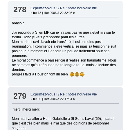
278
Exprimez-vous !
/
Re : notre nouvelle vie
«
le:
13 juillet 2006 à 22:32:03 »
bonsoir,
J'ai répondu à SI en MP car je n'avais pas vu que c'était mis sur le
forum. Donc je vais y repondre pour les autres.
Mon mari est ravi d'avoir été transferé, il est en soins post-
réanimation. Il commence à être verticalisé mais sa tension ne suit
pas pour le moment et il encore un peu de traitement pour ses
poumons.
Le moral commence à baisser car il réalise son traumatisme. Nous
ne sommes qu'au début de notre longue route, mais la lecture des
derniers
progrès faits à Houston font du bien
279
Exprimez-vous !
/
Re : notre nouvelle vie
«
le:
05 juillet 2006 à 22:17:51 »
merci merci merci
Mon mari va aller à Henri Gabrielle à St Genis Laval (69), il parait
que c'est très bien mais je n'ai que des opinions de personnel
soignant