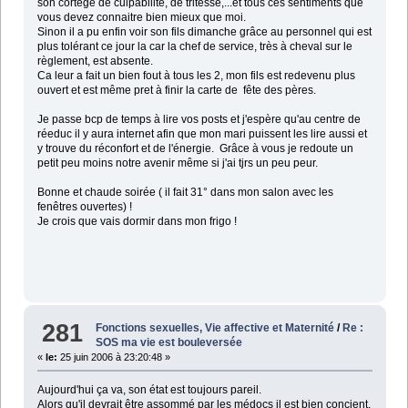
son cortège de culpabilité, de tritesse,...et tous ces sentiments que
vous devez connaitre bien mieux que moi.
Sinon il a pu enfin voir son fils dimanche grâce au personnel qui est
plus tolérant ce jour la car la chef de service, très à cheval sur le
règlement, est absente.
Ca leur a fait un bien fout à tous les 2, mon fils est redevenu plus
ouvert et est même pret à finir la carte de fête des pères.
Je passe bcp de temps à lire vos posts et j'espère qu'au centre de
réeduc il y aura internet afin que mon mari puissent les lire aussi et
y trouve du réconfort et de l'énergie. Grâce à vous je redoute un
petit peu moins notre avenir même si j'ai tjrs un peu peur.
Bonne et chaude soirée ( il fait 31° dans mon salon avec les
fenêtres ouvertes) !
Je crois que vais dormir dans mon frigo !
281
Fonctions sexuelles, Vie affective et Maternité
/
Re :
SOS ma vie est bouleversée
«
le:
25 juin 2006 à 23:20:48 »
Aujourd'hui ça va, son état est toujours pareil.
Alors qu'il devrait être assommé par les médocs il est bien concient.