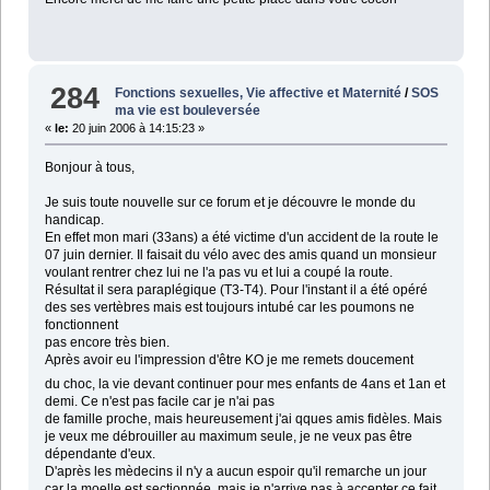
284
Fonctions sexuelles, Vie affective et Maternité
/
SOS
ma vie est bouleversée
«
le:
20 juin 2006 à 14:15:23 »
Bonjour à tous,
Je suis toute nouvelle sur ce forum et je découvre le monde du
handicap.
En effet mon mari (33ans) a été victime d'un accident de la route le
07 juin dernier. Il faisait du vélo avec des amis quand un monsieur
voulant rentrer chez lui ne l'a pas vu et lui a coupé la route.
Résultat il sera paraplégique (T3-T4). Pour l'instant il a été opéré
des ses vertèbres mais est toujours intubé car les poumons ne
fonctionnent
pas encore très bien.
Après avoir eu l'impression d'être KO je me remets doucement
du choc, la vie devant continuer pour mes enfants de 4ans et 1an et
demi. Ce n'est pas facile car je n'ai pas
de famille proche, mais heureusement j'ai qques amis fidèles. Mais
je veux me débrouiller au maximum seule, je ne veux pas être
dépendante d'eux.
D'après les mèdecins il n'y a aucun espoir qu'il remarche un jour
car la moelle est sectionnée, mais je n'arrive pas à accepter ce fait.