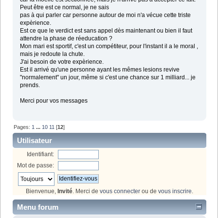
Peut être est ce normal, je ne sais
pas à qui parler car personne autour de moi n'a vécue cette triste
expèrience.
Est ce que le verdict est sans appel dès maintenant ou bien il faut
attendre la phase de réeducation ?
Mon mari est sportif, c'est un compétiteur, pour l'instant il a le moral ,
mais je redoute la chute.
J'ai besoin de votre expèrience.
Est il arrivé qu'une personne ayant les mêmes lesions revive
"normalement" un jour, même si c'est une chance sur 1 milliard... je
prends.
Merci pour vos messages
Pages:
1
...
10
11
[
12
]
Utilisateur
Identifiant:
Mot de passe:
Bienvenue,
Invité
. Merci de
vous connecter
ou de
vous inscrire
.
Menu forum