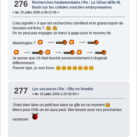
276
Recherches fondamentales
/
Re : Le Sénat défie M.
Bush sur les cellules souches embryonnaires
«
le:
20 juillet 2006 à 08:22:06 »
Cela signifie t- il que les recherches s'arrêtent et le grand espoir de
Houston est fichu ?
0n ne peut pas engager un tueur à gage pour le neuneu de
Washington ?
Je pense que s'il était touché personnellement il réagirait
différemment.
Pauvre type, je suis furax
277
Les vacances
/
Re : Gîte en Vendée
«
le:
18 juillet 2006 à 20:35:59 »
J'irais bien faire un petit tour dans ce gîte en ce moment
Merci pour l'info on en aura peut être besoin pour nos prochaines
vacances