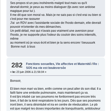
Ses propos st un peu inohérents malgré tout mais vu qu'il
devrait dormir, je peux au moins dialoguer (tjs avec son ardoise
magique pour lui ).
Il me dit que son moral va .Mais je ne sais pas si c'est vrai ou bien si
c'est pour me rassurer
J'ai un RDV avec l'assistante sociale de l'hosto demain, elle devrait
pouvoir m'orienter ds mes démarches.
Un petit détail, moi qui n'avais pas vraiment une aversion pour
l'hosto, je ne supporte plus l'odeur du couloir des soins intensifs,
même
au moment où je vous écrit et bien je la sens encore ! beuuuurk
Bonne nuit à tous
282
Fonctions sexuelles, Vie affective et Maternité
/
Re :
SOS ma vie est bouleversée
«
le:
23 juin 2006 à 21:56:04 »
Bonsoir,
Et bien mon mari va bien, enfin comme on peut aller ds son état. Il a
failli faire une embolie pulmonaire, mais maintenant ça va.
Il est tjrs intubé car ses poumons ne fontionnent pas encore très
bien, il fait de la kiné respiratoire ts les jours. Dès que ses poumons
iront bien, il sera désintubé et ira en centre de réeducation. Le pb
est que malgré les doses importantes de tranquilisants, antidouleur