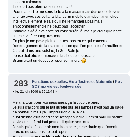
et autre calmants
il ne dort pas bien, c'est un coriace !
Pour ma part je me sens forte à la maison mais dès que je le vois
allongé avec ses collants blancs, immobile et intubé j'ai un choc.
Intellectuellement je sais qu'il ne remarchera pas mais
emotionnellement je ne peux pas l'accepter.
J'aimerais déjà avoir atteind votre sérénité, mais je crois que notre
chemin va être long, très long.
En plus je me pose plein de questions en ce qui concerne
l'aménagement de la maison, est ce que l'on peut se débrouiller en
fauteuil dans une cuisine, la Sde Bain je
pense doit être réaménager, bref tout ce bouscule.
Si qqn avait un début de réponse....merci
283
Fonctions sexuelles, Vie affective et Maternité
/
Re :
SOS ma vie est bouleversée
«
le:
21 juin 2006 à 23:11:49 »
Merci à tous pour vos messages, ça fait bcp de bien.
Je suis d'accord sur le fait qu'être sur ses jambes n'est pas un gage
de bonheur, mais j'ai l'impression que la vie
quotidienne d'un handicapé n'est pas facile. Et c'est pour lui facilité
la vie que je ferai tout pour qu'il quitte son fauteuil.
Je suis prête à soutenir mon homme et je me doute que l'avenir
proche ne sera pas de tout repos.
Mais qd je lis vos petits bouts de vie je découvre un univers qui