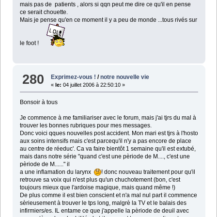
mais pas de patients , alors si qqn peut me dire ce qu'il en pense
ce serait chouette.
Mais je pense qu'en ce moment il y a peu de monde ...tous rivés sur
le foot !
280
Exprimez-vous !
/
notre nouvelle vie
«
le:
04 juillet 2006 à 22:50:10 »
Bonsoir à tous
Je commence à me familiariser avec le forum, mais j'ai tjrs du mal à
trouver les bonnes rubriques pour mes messages.
Donc voici qques nouvelles post accident. Mon mari est tjrs à l'hosto
aux soins intensifs mais c'est parcequ'il n'y a pas encore de place
au centre de réeduc'. Ca va faire bientôt 1 semaine qu'il est extubé,
mais dans notre série "quand c'est une pèriode de M...., c'est une
pèriode de M......" il
a une inflamation du larynx
! donc nouveau traitement pour qu'il
retrouve sa voix qui n'est plus qu'un chuchotement (bon, c'est
toujours mieux que l'ardoise magique, mais quand même !)
De plus comme il est bien conscient et n'a mal nul part il commence
sèrieusement à trouver le tps long, malgrè la TV et le balais des
infirmiers/es. IL entame ce que j'appelle la pèriode de deuil avec