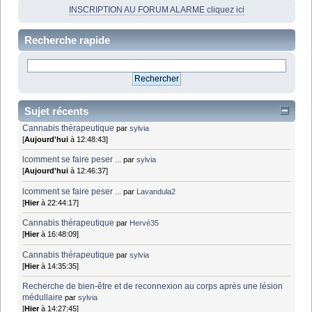
INSCRIPTION AU FORUM ALARME cliquez ici
Recherche rapide
Sujet récents
Cannabis thérapeutique
par
sylvia
[
Aujourd'hui
à 12:48:43]
lcomment se faire peser ...
par
sylvia
[
Aujourd'hui
à 12:46:37]
lcomment se faire peser ...
par
Lavandula2
[
Hier
à 22:44:17]
Cannabis thérapeutique
par
Hervé35
[
Hier
à 16:48:09]
Cannabis thérapeutique
par
sylvia
[
Hier
à 14:35:35]
Recherche de bien-être et de reconnexion au corps après une lésion
médullaire
par
sylvia
[
Hier
à 14:27:45]