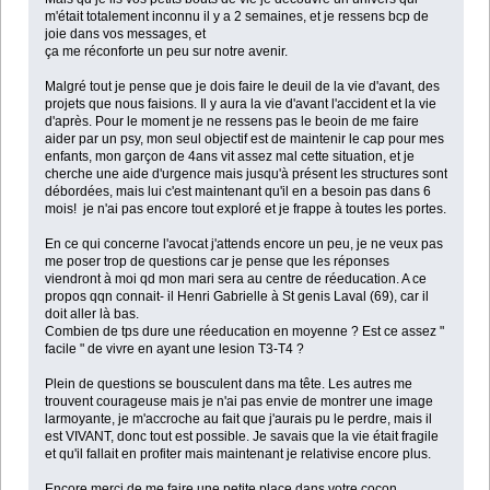
m'était totalement inconnu il y a 2 semaines, et je ressens bcp de
joie dans vos messages, et
ça me réconforte un peu sur notre avenir.
Malgré tout je pense que je dois faire le deuil de la vie d'avant, des
projets que nous faisions. Il y aura la vie d'avant l'accident et la vie
d'après. Pour le moment je ne ressens pas le beoin de me faire
aider par un psy, mon seul objectif est de maintenir le cap pour mes
enfants, mon garçon de 4ans vit assez mal cette situation, et je
cherche une aide d'urgence mais jusqu'à présent les structures sont
débordées, mais lui c'est maintenant qu'il en a besoin pas dans 6
mois! je n'ai pas encore tout exploré et je frappe à toutes les portes.
En ce qui concerne l'avocat j'attends encore un peu, je ne veux pas
me poser trop de questions car je pense que les réponses
viendront à moi qd mon mari sera au centre de réeducation. A ce
propos qqn connait- il Henri Gabrielle à St genis Laval (69), car il
doit aller là bas.
Combien de tps dure une réeducation en moyenne ? Est ce assez "
facile " de vivre en ayant une lesion T3-T4 ?
Plein de questions se bousculent dans ma tête. Les autres me
trouvent courageuse mais je n'ai pas envie de montrer une image
larmoyante, je m'accroche au fait que j'aurais pu le perdre, mais il
est VIVANT, donc tout est possible. Je savais que la vie était fragile
et qu'il fallait en profiter mais maintenant je relativise encore plus.
Encore merci de me faire une petite place dans votre cocon