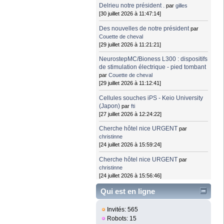
Delrieu notre président .
par
gilles
[30 juillet 2026 à 11:47:14]
Des nouvelles de notre président
par
Couette de cheval
[29 juillet 2026 à 11:21:21]
NeurostepMC/Bioness L300 : dispositifs
de stimulation électrique - pied tombant
par
Couette de cheval
[29 juillet 2026 à 11:12:41]
Cellules souches iPS - Keio University
(Japon)
par
fti
[27 juillet 2026 à 12:24:22]
Cherche hôtel nice URGENT
par
christinne
[24 juillet 2026 à 15:59:24]
Cherche hôtel nice URGENT
par
christinne
[24 juillet 2026 à 15:56:46]
Qui est en ligne
Invités: 565
Robots: 15