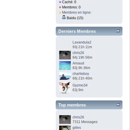
Caché: 0
Membres: 0
Membres en ligne
:
Baidu (15)
Derniers Membres
Lavandula2
93j 21h 11m
chris26
84j 19h 56m
Arnaud
83j 9h 36m
charlieboy
66j 21h 40m
Gyzmo34
63j 9m
Top membres
chris26
7311 Messages
gilles