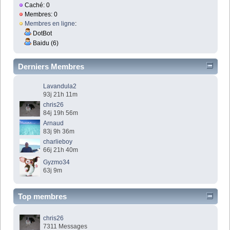
Caché: 0
Membres: 0
Membres en ligne
:
DotBot
Baidu (6)
Derniers Membres
Lavandula2
93j 21h 11m
chris26
84j 19h 56m
Arnaud
83j 9h 36m
charlieboy
66j 21h 40m
Gyzmo34
63j 9m
Top membres
chris26
7311 Messages