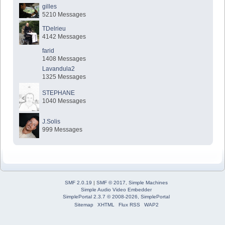
gilles
5210 Messages
TDelrieu
4142 Messages
farid
1408 Messages
Lavandula2
1325 Messages
STEPHANE
1040 Messages
J.Solis
999 Messages
SMF 2.0.19
|
SMF © 2017
,
Simple Machines
Simple Audio Video Embedder
SimplePortal 2.3.7 © 2008-2026, SimplePortal
Sitemap
XHTML
Flux RSS
WAP2