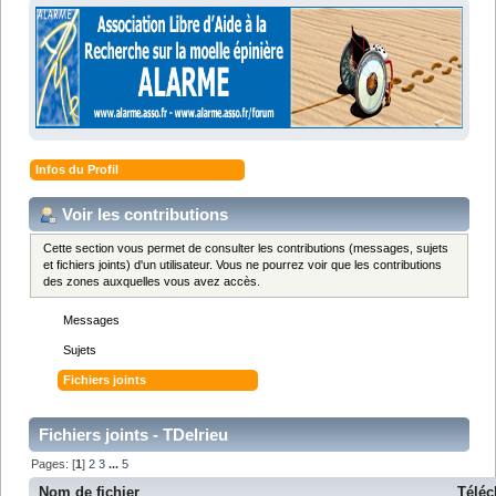
Infos du Profil
Voir les contributions
Cette section vous permet de consulter les contributions (messages, sujets
et fichiers joints) d'un utilisateur. Vous ne pourrez voir que les contributions
des zones auxquelles vous avez accès.
Messages
Sujets
Fichiers joints
Fichiers joints - TDelrieu
Pages: [
1
]
2
3
...
5
Nom de fichier
Télé