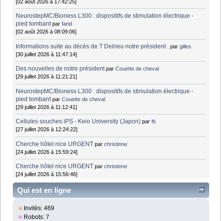
[02 août 2026 à 17:42:25]
NeurostepMC/Bioness L300 : dispositifs de stimulation électrique -
pied tombant
par
farid
[02 août 2026 à 08:09:06]
Informations suite au décès de T Delrieu notre président .
par
gilles
[30 juillet 2026 à 11:47:14]
Des nouvelles de notre président
par
Couette de cheval
[29 juillet 2026 à 11:21:21]
NeurostepMC/Bioness L300 : dispositifs de stimulation électrique -
pied tombant
par
Couette de cheval
[29 juillet 2026 à 11:12:41]
Cellules souches iPS - Keio University (Japon)
par
fti
[27 juillet 2026 à 12:24:22]
Cherche hôtel nice URGENT
par
christinne
[24 juillet 2026 à 15:59:24]
Cherche hôtel nice URGENT
par
christinne
[24 juillet 2026 à 15:56:46]
Qui est en ligne
Invités: 469
Robots: 7