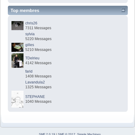
Top membres
chris26
7311 Messages
sylvia
5220 Messages
gilles
5210 Messages
TDelrieu
4142 Messages
farid
1408 Messages
Lavandula2
1325 Messages
STEPHANE
1040 Messages
SMF 2.0.19
|
SMF © 2017
,
Simple Machines