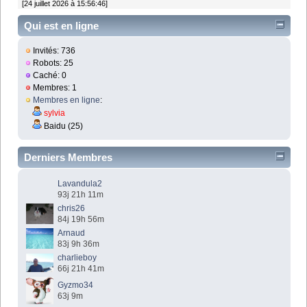
[24 juillet 2026 à 15:56:46]
Qui est en ligne
Invités: 736
Robots: 25
Caché: 0
Membres: 1
Membres en ligne
:
sylvia
Baidu (25)
Derniers Membres
Lavandula2
93j 21h 11m
chris26
84j 19h 56m
Arnaud
83j 9h 36m
charlieboy
66j 21h 41m
Gyzmo34
63j 9m