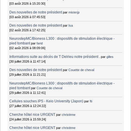
[03 août 2026 à 15:20:30]
Des nouvelles de notre président
par
misterjp
[03 août 2026 à 07:45:53]
Des nouvelles de notre président
par
Isa
[02 août 2026 à 17:42:25]
NeurostepMC/Bioness L300 : dispositifs de stimulation électrique -
pied tombant
par
farid
[02 août 2026 à 08:09:06]
Informations suite au décès de T Delrieu notre président .
par
gilles
[30 juillet 2026 à 11:47:14]
Des nouvelles de notre président
par
Couette de cheval
[29 juillet 2026 à 11:21:21]
NeurostepMC/Bioness L300 : dispositifs de stimulation électrique -
pied tombant
par
Couette de cheval
[29 juillet 2026 à 11:12:41]
Cellules souches iPS - Keio University (Japon)
par
fti
[27 juillet 2026 à 12:24:22]
Cherche hôtel nice URGENT
par
christinne
[24 juillet 2026 à 15:59:24]
Cherche hôtel nice URGENT
par
christinne