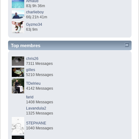
Arnaud
83j 9h 36m
charlieboy
66j 21h 41m
Gyzmo34
63j 9m
Top membres
chris26
7311 Messages
gilles
5210 Messages
TDelrieu
4142 Messages
farid
1408 Messages
Lavandula2
1325 Messages
STEPHANE
1040 Messages