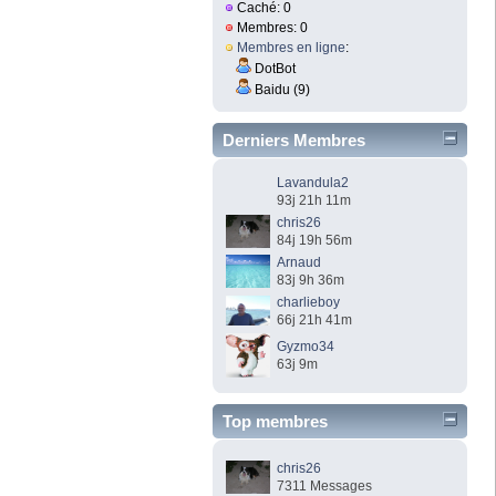
Caché: 0
Membres: 0
Membres en ligne
:
DotBot
Baidu (9)
Derniers Membres
Lavandula2
93j 21h 11m
chris26
84j 19h 56m
Arnaud
83j 9h 36m
charlieboy
66j 21h 41m
Gyzmo34
63j 9m
Top membres
chris26
7311 Messages