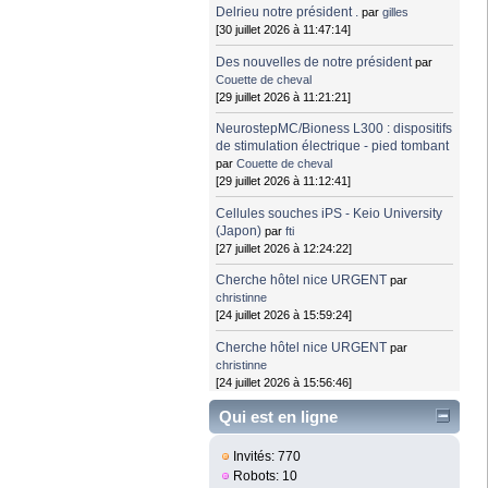
Delrieu notre président .
par
gilles
[30 juillet 2026 à 11:47:14]
Des nouvelles de notre président
par
Couette de cheval
[29 juillet 2026 à 11:21:21]
NeurostepMC/Bioness L300 : dispositifs
de stimulation électrique - pied tombant
par
Couette de cheval
[29 juillet 2026 à 11:12:41]
Cellules souches iPS - Keio University
(Japon)
par
fti
[27 juillet 2026 à 12:24:22]
Cherche hôtel nice URGENT
par
christinne
[24 juillet 2026 à 15:59:24]
Cherche hôtel nice URGENT
par
christinne
[24 juillet 2026 à 15:56:46]
Qui est en ligne
Invités: 770
Robots: 10