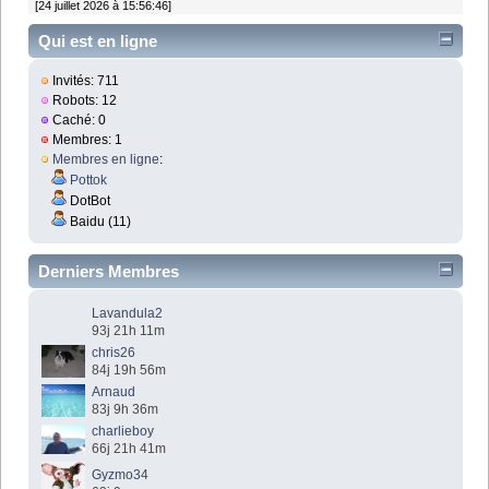
[24 juillet 2026 à 15:56:46]
Qui est en ligne
Invités: 711
Robots: 12
Caché: 0
Membres: 1
Membres en ligne
:
Pottok
DotBot
Baidu (11)
Derniers Membres
Lavandula2
93j 21h 11m
chris26
84j 19h 56m
Arnaud
83j 9h 36m
charlieboy
66j 21h 41m
Gyzmo34