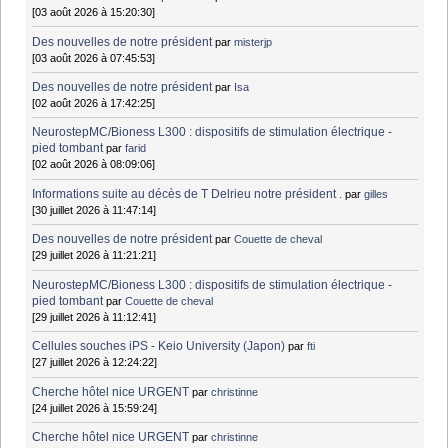
[03 août 2026 à 15:20:30]
Des nouvelles de notre président
par
misterjp
[03 août 2026 à 07:45:53]
Des nouvelles de notre président
par
Isa
[02 août 2026 à 17:42:25]
NeurostepMC/Bioness L300 : dispositifs de stimulation électrique -
pied tombant
par
farid
[02 août 2026 à 08:09:06]
Informations suite au décès de T Delrieu notre président .
par
gilles
[30 juillet 2026 à 11:47:14]
Des nouvelles de notre président
par
Couette de cheval
[29 juillet 2026 à 11:21:21]
NeurostepMC/Bioness L300 : dispositifs de stimulation électrique -
pied tombant
par
Couette de cheval
[29 juillet 2026 à 11:12:41]
Cellules souches iPS - Keio University (Japon)
par
fti
[27 juillet 2026 à 12:24:22]
Cherche hôtel nice URGENT
par
christinne
[24 juillet 2026 à 15:59:24]
Cherche hôtel nice URGENT
par
christinne