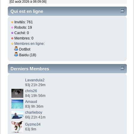
[02 août 2026 à 08:09:06]
Qui est en ligne
Invités: 761
Robots: 19
Caché: 0
Membres: 0
Membres en ligne
:
DotBot
Baidu (18)
Derniers Membres
Lavandula2
93j 21h 29m
chris26
84j 19h 56m
Arnaud
83j 9h 36m
charlieboy
66j 21h 41m
Gyzmo34
63j 9m