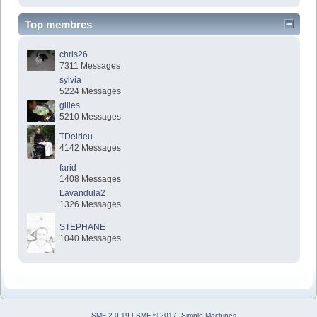
Top membres
chris26
7311 Messages
sylvia
5224 Messages
gilles
5210 Messages
TDelrieu
4142 Messages
farid
1408 Messages
Lavandula2
1326 Messages
STEPHANE
1040 Messages
SMF 2.0.19
|
SMF © 2017
,
Simple Machines