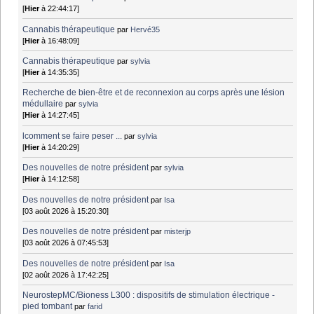
[
Hier
à 22:44:17]
Cannabis thérapeutique
par
Hervé35
[
Hier
à 16:48:09]
Cannabis thérapeutique
par
sylvia
[
Hier
à 14:35:35]
Recherche de bien-être et de reconnexion au corps après une lésion
médullaire
par
sylvia
[
Hier
à 14:27:45]
lcomment se faire peser ...
par
sylvia
[
Hier
à 14:20:29]
Des nouvelles de notre président
par
sylvia
[
Hier
à 14:12:58]
Des nouvelles de notre président
par
Isa
[03 août 2026 à 15:20:30]
Des nouvelles de notre président
par
misterjp
[03 août 2026 à 07:45:53]
Des nouvelles de notre président
par
Isa
[02 août 2026 à 17:42:25]
NeurostepMC/Bioness L300 : dispositifs de stimulation électrique -
pied tombant
par
farid