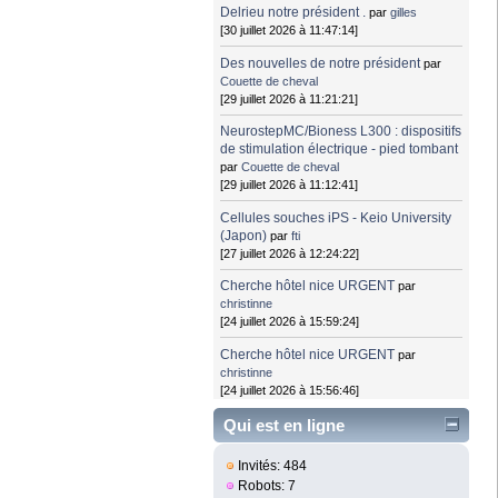
Delrieu notre président .
par
gilles
[30 juillet 2026 à 11:47:14]
Des nouvelles de notre président
par
Couette de cheval
[29 juillet 2026 à 11:21:21]
NeurostepMC/Bioness L300 : dispositifs
de stimulation électrique - pied tombant
par
Couette de cheval
[29 juillet 2026 à 11:12:41]
Cellules souches iPS - Keio University
(Japon)
par
fti
[27 juillet 2026 à 12:24:22]
Cherche hôtel nice URGENT
par
christinne
[24 juillet 2026 à 15:59:24]
Cherche hôtel nice URGENT
par
christinne
[24 juillet 2026 à 15:56:46]
Qui est en ligne
Invités: 484
Robots: 7