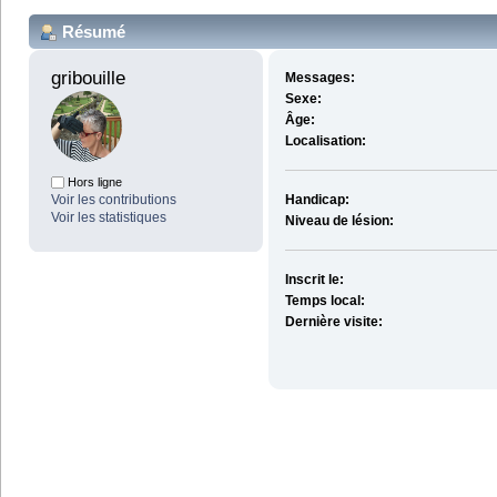
Résumé
gribouille 
Messages:
Sexe:
Âge:
Localisation:
Hors ligne
Voir les contributions
Handicap:
Voir les statistiques
Niveau de lésion:
Inscrit le:
Temps local:
Dernière visite: