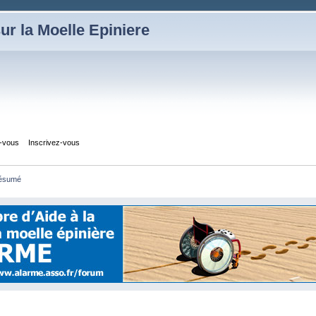
ur la Moelle Epiniere
z-vous
Inscrivez-vous
ésumé