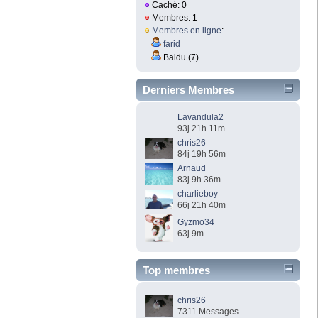
Caché: 0
Membres: 1
Membres en ligne
:
farid
Baidu (7)
Derniers Membres
Lavandula2
93j 21h 11m
chris26
84j 19h 56m
Arnaud
83j 9h 36m
charlieboy
66j 21h 40m
Gyzmo34
63j 9m
Top membres
chris26
7311 Messages