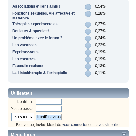
Associations et liens amis !
0,54%
Fonctions sexuelles, Vie affective et
0,28%
Maternité
Thérapies expérimentales
0,27%
Douleurs & spasticité
0,27%
Un problème avec le forum ?
0,24%
Les vacances
0,22%
Exprimez-vous !
0,19%
Les escarres
0,19%
Fauteuils roulants
0,13%
La kinésithérapie & l'orthopédie
0,11%
Utilisateur
Identifiant:
Mot de passe:
Bienvenue,
Invité
. Merci de
vous connecter
ou de
vous inscrire
.
Menu forum