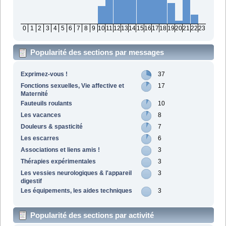
0
1
2
3
4
5
6
7
8
9
10
11
12
13
14
15
16
17
18
19
20
21
22
23
Popularité des sections par messages
Exprimez-vous !
37
Fonctions sexuelles, Vie affective et
17
Maternité
Fauteuils roulants
10
Les vacances
8
Douleurs & spasticité
7
Les escarres
6
Associations et liens amis !
3
Thérapies expérimentales
3
Les vessies neurologiques & l'appareil
3
digestif
Les équipements, les aides techniques
3
Popularité des sections par activité