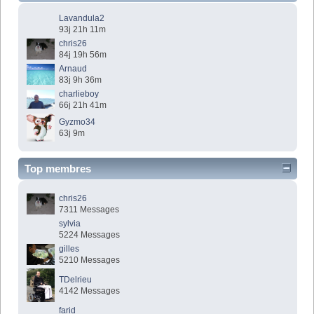
Lavandula2
93j 21h 11m
chris26
84j 19h 56m
Arnaud
83j 9h 36m
charlieboy
66j 21h 41m
Gyzmo34
63j 9m
Top membres
chris26
7311 Messages
sylvia
5224 Messages
gilles
5210 Messages
TDelrieu
4142 Messages
farid