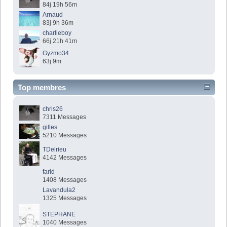
84j 19h 56m
Arnaud
83j 9h 36m
charlieboy
66j 21h 41m
Gyzmo34
63j 9m
Top membres
chris26
7311 Messages
gilles
5210 Messages
TDelrieu
4142 Messages
farid
1408 Messages
Lavandula2
1325 Messages
STEPHANE
1040 Messages