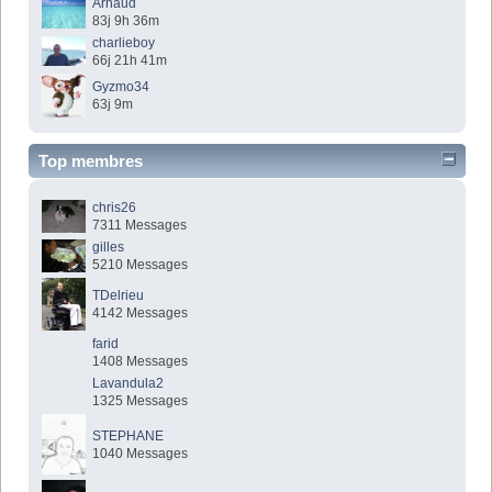
Arnaud
83j 9h 36m
charlieboy
66j 21h 41m
Gyzmo34
63j 9m
Top membres
chris26
7311 Messages
gilles
5210 Messages
TDelrieu
4142 Messages
farid
1408 Messages
Lavandula2
1325 Messages
STEPHANE
1040 Messages