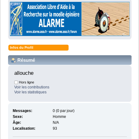
Infos du Profil
Résumé
allouche 
Hors ligne
Voir les contributions
Voir les statistiques
Messages:
0 (0 par jour)
Sexe:
Homme
Âge:
N/A
Localisation:
93