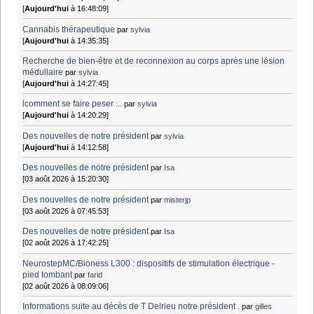
[
Aujourd'hui
à 16:48:09]
Cannabis thérapeutique
par
sylvia
[
Aujourd'hui
à 14:35:35]
Recherche de bien-être et de reconnexion au corps après une lésion
médullaire
par
sylvia
[
Aujourd'hui
à 14:27:45]
lcomment se faire peser ...
par
sylvia
[
Aujourd'hui
à 14:20:29]
Des nouvelles de notre président
par
sylvia
[
Aujourd'hui
à 14:12:58]
Des nouvelles de notre président
par
Isa
[03 août 2026 à 15:20:30]
Des nouvelles de notre président
par
misterjp
[03 août 2026 à 07:45:53]
Des nouvelles de notre président
par
Isa
[02 août 2026 à 17:42:25]
NeurostepMC/Bioness L300 : dispositifs de stimulation électrique -
pied tombant
par
farid
[02 août 2026 à 08:09:06]
Informations suite au décès de T Delrieu notre président .
par
gilles