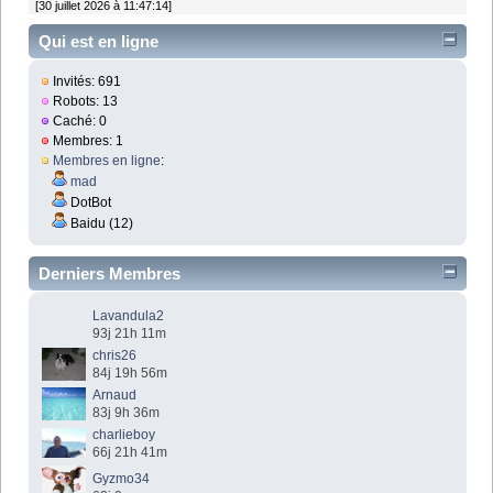
[30 juillet 2026 à 11:47:14]
Qui est en ligne
Invités: 691
Robots: 13
Caché: 0
Membres: 1
Membres en ligne
:
mad
DotBot
Baidu (12)
Derniers Membres
Lavandula2
93j 21h 11m
chris26
84j 19h 56m
Arnaud
83j 9h 36m
charlieboy
66j 21h 41m
Gyzmo34