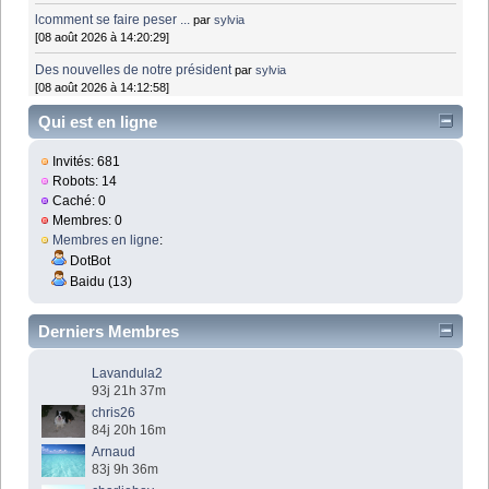
lcomment se faire peser ...
par
sylvia
[08 août 2026 à 14:20:29]
Des nouvelles de notre président
par
sylvia
[08 août 2026 à 14:12:58]
Qui est en ligne
Invités: 681
Robots: 14
Caché: 0
Membres: 0
Membres en ligne
:
DotBot
Baidu (13)
Derniers Membres
Lavandula2
93j 21h 37m
chris26
84j 20h 16m
Arnaud
83j 9h 36m