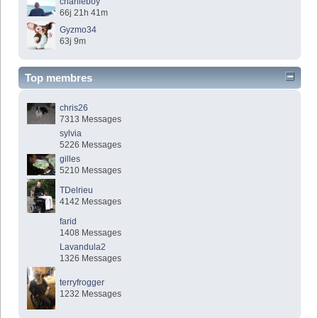
charlieboy
66j 21h 41m
Gyzmo34
63j 9m
Top membres
chris26
7313 Messages
sylvia
5226 Messages
gilles
5210 Messages
TDelrieu
4142 Messages
farid
1408 Messages
Lavandula2
1326 Messages
terryfrogger
1232 Messages