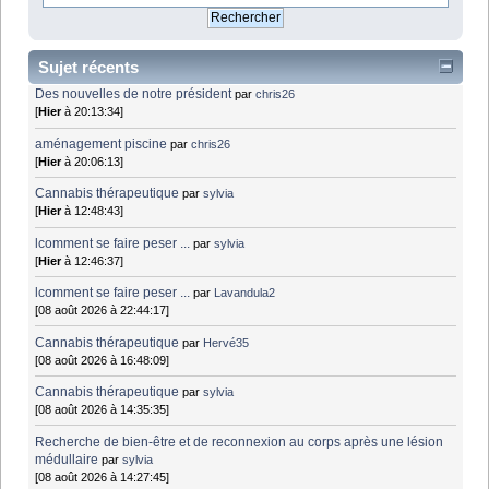
Sujet récents
Des nouvelles de notre président
par
chris26
[
Hier
à 20:13:34]
aménagement piscine
par
chris26
[
Hier
à 20:06:13]
Cannabis thérapeutique
par
sylvia
[
Hier
à 12:48:43]
lcomment se faire peser ...
par
sylvia
[
Hier
à 12:46:37]
lcomment se faire peser ...
par
Lavandula2
[08 août 2026 à 22:44:17]
Cannabis thérapeutique
par
Hervé35
[08 août 2026 à 16:48:09]
Cannabis thérapeutique
par
sylvia
[08 août 2026 à 14:35:35]
Recherche de bien-être et de reconnexion au corps après une lésion
médullaire
par
sylvia
[08 août 2026 à 14:27:45]