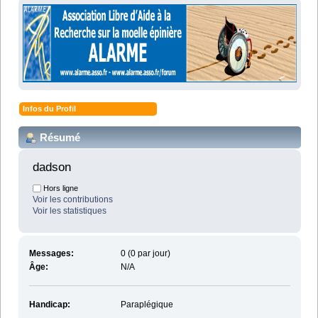
Infos du Profil
Résumé
dadson 
Hors ligne
Voir les contributions
Voir les statistiques
Messages:
0 (0 par jour)
Âge:
N/A
Handicap:
Paraplégique