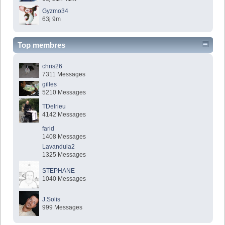
Gyzmo34
63j 9m
Top membres
chris26
7311 Messages
gilles
5210 Messages
TDelrieu
4142 Messages
farid
1408 Messages
Lavandula2
1325 Messages
STEPHANE
1040 Messages
J.Solis
999 Messages