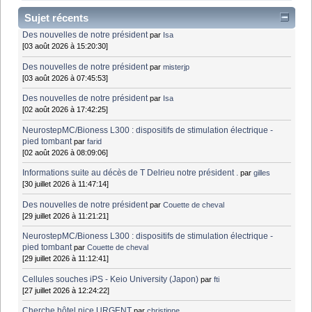
Sujet récents
Des nouvelles de notre président
par
Isa
[03 août 2026 à 15:20:30]
Des nouvelles de notre président
par
misterjp
[03 août 2026 à 07:45:53]
Des nouvelles de notre président
par
Isa
[02 août 2026 à 17:42:25]
NeurostepMC/Bioness L300 : dispositifs de stimulation électrique -
pied tombant
par
farid
[02 août 2026 à 08:09:06]
Informations suite au décès de T Delrieu notre président .
par
gilles
[30 juillet 2026 à 11:47:14]
Des nouvelles de notre président
par
Couette de cheval
[29 juillet 2026 à 11:21:21]
NeurostepMC/Bioness L300 : dispositifs de stimulation électrique -
pied tombant
par
Couette de cheval
[29 juillet 2026 à 11:12:41]
Cellules souches iPS - Keio University (Japon)
par
fti
[27 juillet 2026 à 12:24:22]
Cherche hôtel nice URGENT
par
christinne