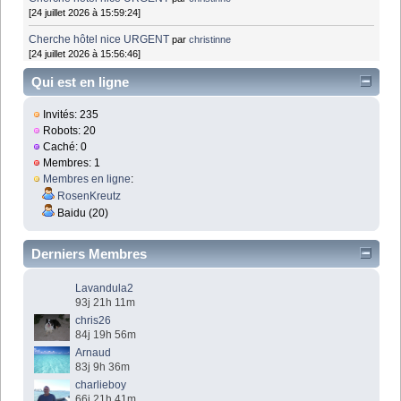
[24 juillet 2026 à 15:59:24]
Cherche hôtel nice URGENT
par
christinne
[24 juillet 2026 à 15:56:46]
Qui est en ligne
Invités: 235
Robots: 20
Caché: 0
Membres: 1
Membres en ligne
:
RosenKreutz
Baidu (20)
Derniers Membres
Lavandula2
93j 21h 11m
chris26
84j 19h 56m
Arnaud
83j 9h 36m
charlieboy
66j 21h 41m