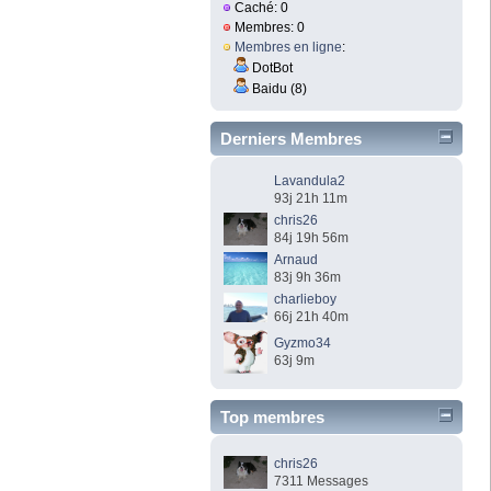
Caché: 0
Membres: 0
Membres en ligne
:
DotBot
Baidu (8)
Derniers Membres
Lavandula2
93j 21h 11m
chris26
84j 19h 56m
Arnaud
83j 9h 36m
charlieboy
66j 21h 40m
Gyzmo34
63j 9m
Top membres
chris26
7311 Messages