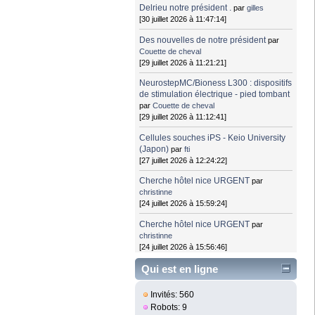
Delrieu notre président .
par
gilles
[30 juillet 2026 à 11:47:14]
Des nouvelles de notre président
par
Couette de cheval
[29 juillet 2026 à 11:21:21]
NeurostepMC/Bioness L300 : dispositifs
de stimulation électrique - pied tombant
par
Couette de cheval
[29 juillet 2026 à 11:12:41]
Cellules souches iPS - Keio University
(Japon)
par
fti
[27 juillet 2026 à 12:24:22]
Cherche hôtel nice URGENT
par
christinne
[24 juillet 2026 à 15:59:24]
Cherche hôtel nice URGENT
par
christinne
[24 juillet 2026 à 15:56:46]
Qui est en ligne
Invités: 560
Robots: 9