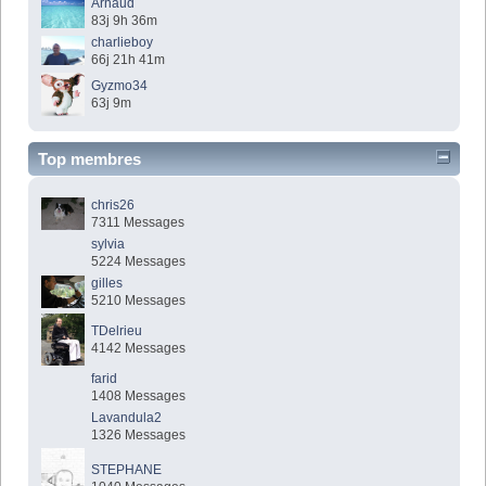
Arnaud
83j 9h 36m
charlieboy
66j 21h 41m
Gyzmo34
63j 9m
Top membres
chris26
7311 Messages
sylvia
5224 Messages
gilles
5210 Messages
TDelrieu
4142 Messages
farid
1408 Messages
Lavandula2
1326 Messages
STEPHANE