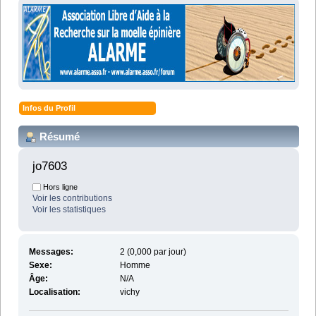
Infos du Profil
Résumé
jo7603 
Hors ligne
Voir les contributions
Voir les statistiques
Messages:
2 (0,000 par jour)
Sexe:
Homme
Âge:
N/A
Localisation:
vichy