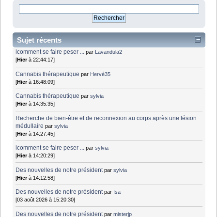
Sujet récents
lcomment se faire peser ...
par
Lavandula2
[
Hier
à 22:44:17]
Cannabis thérapeutique
par
Hervé35
[
Hier
à 16:48:09]
Cannabis thérapeutique
par
sylvia
[
Hier
à 14:35:35]
Recherche de bien-être et de reconnexion au corps après une lésion
médullaire
par
sylvia
[
Hier
à 14:27:45]
lcomment se faire peser ...
par
sylvia
[
Hier
à 14:20:29]
Des nouvelles de notre président
par
sylvia
[
Hier
à 14:12:58]
Des nouvelles de notre président
par
Isa
[03 août 2026 à 15:20:30]
Des nouvelles de notre président
par
misterjp