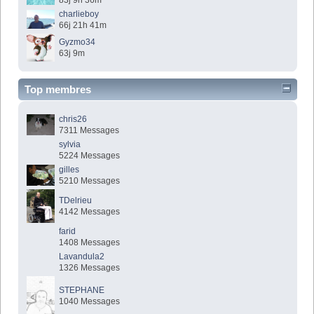
83j 9h 36m
charlieboy
66j 21h 41m
Gyzmo34
63j 9m
Top membres
chris26
7311 Messages
sylvia
5224 Messages
gilles
5210 Messages
TDelrieu
4142 Messages
farid
1408 Messages
Lavandula2
1326 Messages
STEPHANE
1040 Messages