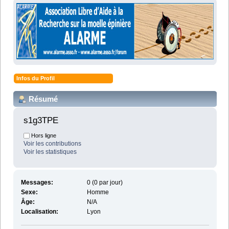
Infos du Profil
Résumé
s1g3TPE 
Hors ligne
Voir les contributions
Voir les statistiques
Messages:
0 (0 par jour)
Sexe:
Homme
Âge:
N/A
Localisation:
Lyon