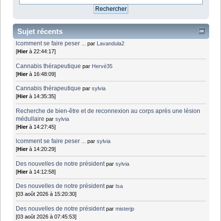
Sujet récents
lcomment se faire peser ...
par
Lavandula2
[
Hier
à 22:44:17]
Cannabis thérapeutique
par
Hervé35
[
Hier
à 16:48:09]
Cannabis thérapeutique
par
sylvia
[
Hier
à 14:35:35]
Recherche de bien-être et de reconnexion au corps après une lésion
médullaire
par
sylvia
[
Hier
à 14:27:45]
lcomment se faire peser ...
par
sylvia
[
Hier
à 14:20:29]
Des nouvelles de notre président
par
sylvia
[
Hier
à 14:12:58]
Des nouvelles de notre président
par
Isa
[03 août 2026 à 15:20:30]
Des nouvelles de notre président
par
misterjp
[03 août 2026 à 07:45:53]