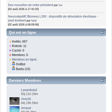
Des nouvelles de notre président
par
Isa
[02 août 2026 à 17:42:25]
NeurostepMC/Bioness L300 : dispositifs de stimulation électrique -
pied tombant
par
farid
[02 août 2026 à 08:09:06]
Qui est en ligne
Invités: 667
Robots: 11
Caché: 0
Membres: 0
Membres en ligne
:
DotBot
Baidu (10)
Derniers Membres
Lavandula2
93j 21h 29m
chris26
84j 19h 56m
Arnaud