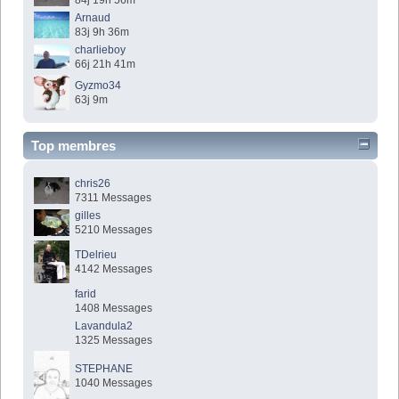
84j 19h 56m
Arnaud
83j 9h 36m
charlieboy
66j 21h 41m
Gyzmo34
63j 9m
Top membres
chris26
7311 Messages
gilles
5210 Messages
TDelrieu
4142 Messages
farid
1408 Messages
Lavandula2
1325 Messages
STEPHANE
1040 Messages