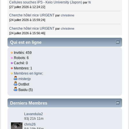
Cellules souches iPS - Keio University (Japon)
par
fti
[27 juillet 2026 à 12:24:22]
Cherche hôtel nice URGENT
par
christinne
[24 juillet 2026 à 15:59:24]
Cherche hôtel nice URGENT
par
christinne
[24 juillet 2026 à 15:56:46]
Qui est en ligne
Invités: 459
Robots: 6
Caché: 0
Membres: 1
Membres en ligne
:
misterjp
DotBot
Baidu (5)
Derniers Membres
Lavandula2
93j 21h 11m
chris26