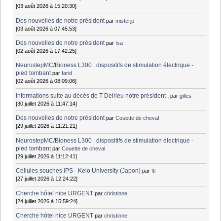
[03 août 2026 à 15:20:30]
Des nouvelles de notre président
par
misterjp
[03 août 2026 à 07:45:53]
Des nouvelles de notre président
par
Isa
[02 août 2026 à 17:42:25]
NeurostepMC/Bioness L300 : dispositifs de stimulation électrique -
pied tombant
par
farid
[02 août 2026 à 08:09:06]
Informations suite au décès de T Delrieu notre président .
par
gilles
[30 juillet 2026 à 11:47:14]
Des nouvelles de notre président
par
Couette de cheval
[29 juillet 2026 à 11:21:21]
NeurostepMC/Bioness L300 : dispositifs de stimulation électrique -
pied tombant
par
Couette de cheval
[29 juillet 2026 à 11:12:41]
Cellules souches iPS - Keio University (Japon)
par
fti
[27 juillet 2026 à 12:24:22]
Cherche hôtel nice URGENT
par
christinne
[24 juillet 2026 à 15:59:24]
Cherche hôtel nice URGENT
par
christinne