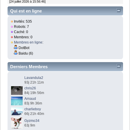
[24 juillet 2026 à 15:56:46]
Qui est en ligne
Invités: 535
Robots: 7
Caché: 0
Membres: 0
Membres en ligne
:
DotBot
Baidu (6)
Derniers Membres
Lavandula2
93j 21h 11m
chris26
84j 19h 56m
Arnaud
83j 9h 36m
charlieboy
66j 21h 40m
Gyzmo34
63j 9m