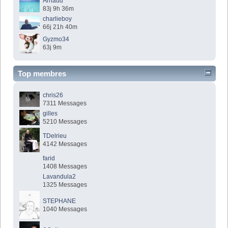
Arnaud
83j 9h 36m
charlieboy
66j 21h 40m
Gyzmo34
63j 9m
Top membres
chris26
7311 Messages
gilles
5210 Messages
TDelrieu
4142 Messages
farid
1408 Messages
Lavandula2
1325 Messages
STEPHANE
1040 Messages