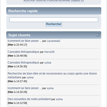
INSCRIPTION AU FORUM ALARME cliquez ici
Recherche rapide
Sujet récents
lcomment se faire peser ...
par
Lavandula2
[
Hier
à 22:44:17]
Cannabis thérapeutique
par
Hervé35
[
Hier
à 16:48:09]
Cannabis thérapeutique
par
sylvia
[
Hier
à 14:35:35]
Recherche de bien-être et de reconnexion au corps après une lésion
médullaire
par
sylvia
[
Hier
à 14:27:45]
lcomment se faire peser ...
par
sylvia
[
Hier
à 14:20:29]
Des nouvelles de notre président
par
sylvia
[
Hier
à 14:12:58]