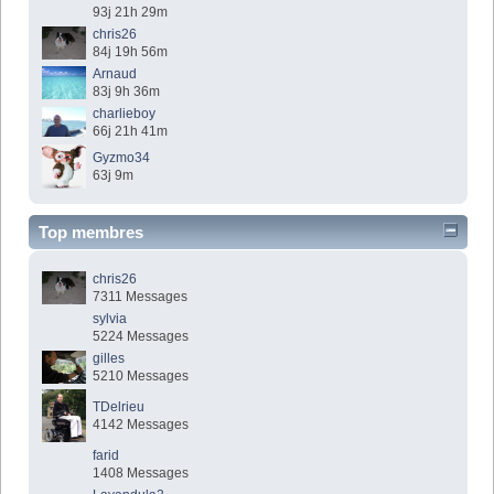
93j 21h 29m
chris26
84j 19h 56m
Arnaud
83j 9h 36m
charlieboy
66j 21h 41m
Gyzmo34
63j 9m
Top membres
chris26
7311 Messages
sylvia
5224 Messages
gilles
5210 Messages
TDelrieu
4142 Messages
farid
1408 Messages