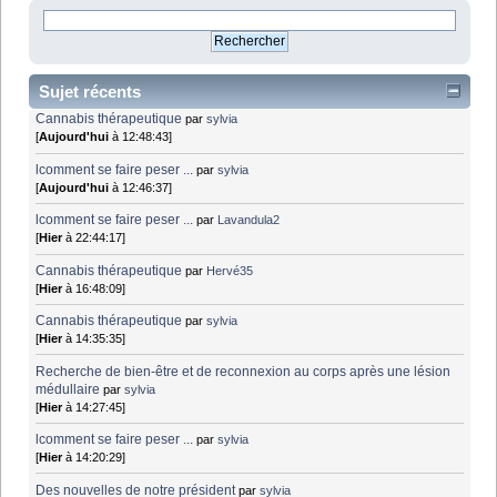
Sujet récents
Cannabis thérapeutique
par
sylvia
[
Aujourd'hui
à 12:48:43]
lcomment se faire peser ...
par
sylvia
[
Aujourd'hui
à 12:46:37]
lcomment se faire peser ...
par
Lavandula2
[
Hier
à 22:44:17]
Cannabis thérapeutique
par
Hervé35
[
Hier
à 16:48:09]
Cannabis thérapeutique
par
sylvia
[
Hier
à 14:35:35]
Recherche de bien-être et de reconnexion au corps après une lésion
médullaire
par
sylvia
[
Hier
à 14:27:45]
lcomment se faire peser ...
par
sylvia
[
Hier
à 14:20:29]
Des nouvelles de notre président
par
sylvia