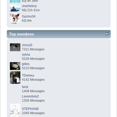
83j 9h 36m
charlieboy
66j 21h 41m
Gyzmo34
63j 9m
Top membres
chris26
7311 Messages
sylvia
5226 Messages
gilles
5210 Messages
TDelrieu
4142 Messages
farid
1408 Messages
Lavandula2
1326 Messages
STEPHANE
1040 Messages