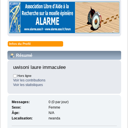
Infos du Profil
Résumé
uwisoni laure immaculee 
Hors ligne
Voir les contributions
Voir les statistiques
Messages:
0 (0 par jour)
Sexe:
Femme
Âge:
N/A
Localisation:
rwanda