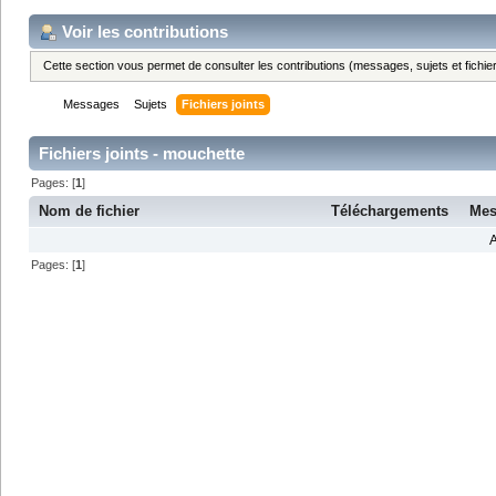
Voir les contributions
Cette section vous permet de consulter les contributions (messages, sujets et fichier
Messages
Sujets
Fichiers joints
Fichiers joints - mouchette
Pages: [
1
]
Nom de fichier
Téléchargements
Mes
A
Pages: [
1
]