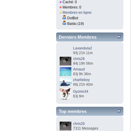
Caché: 0
Membres: 0
Membres en ligne
:
DotBot
Baidu (19)
Derniers Membres
Lavandula2
93j 21h 11m
chris26
84j 19h 56m
Arnaud
83j 9h 36m
charlieboy
66j 21h 40m
Gyzmo34
63j 9m
Top membres
chris26
7311 Messages