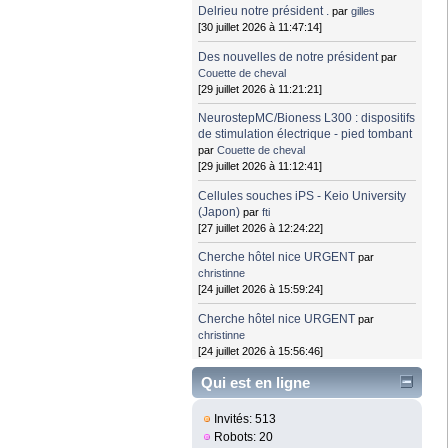
Delrieu notre président .
par
gilles
[30 juillet 2026 à 11:47:14]
Des nouvelles de notre président
par
Couette de cheval
[29 juillet 2026 à 11:21:21]
NeurostepMC/Bioness L300 : dispositifs
de stimulation électrique - pied tombant
par
Couette de cheval
[29 juillet 2026 à 11:12:41]
Cellules souches iPS - Keio University
(Japon)
par
fti
[27 juillet 2026 à 12:24:22]
Cherche hôtel nice URGENT
par
christinne
[24 juillet 2026 à 15:59:24]
Cherche hôtel nice URGENT
par
christinne
[24 juillet 2026 à 15:56:46]
Qui est en ligne
Invités: 513
Robots: 20