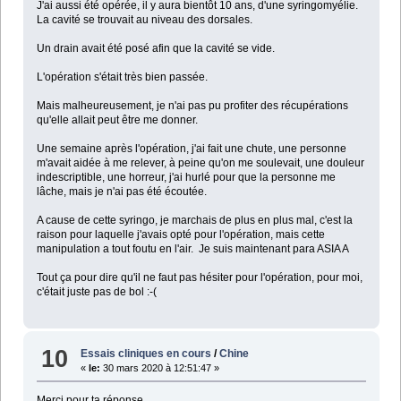
J'ai aussi été opérée, il y aura bientôt 10 ans, d'une syringomyélie.
La cavité se trouvait au niveau des dorsales.
Un drain avait été posé afin que la cavité se vide.
L'opération s'était très bien passée.
Mais malheureusement, je n'ai pas pu profiter des récupérations
qu'elle allait peut être me donner.
Une semaine après l'opération, j'ai fait une chute, une personne
m'avait aidée à me relever, à peine qu'on me soulevait, une douleur
indescriptible, une horreur, j'ai hurlé pour que la personne me
lâche, mais je n'ai pas été écoutée.
A cause de cette syringo, je marchais de plus en plus mal, c'est la
raison pour laquelle j'avais opté pour l'opération, mais cette
manipulation a tout foutu en l'air. Je suis maintenant para ASIA A
Tout ça pour dire qu'il ne faut pas hésiter pour l'opération, pour moi,
c'était juste pas de bol :-(
10
Essais cliniques en cours
/
Chine
«
le:
30 mars 2020 à 12:51:47 »
Merci pour ta réponse.