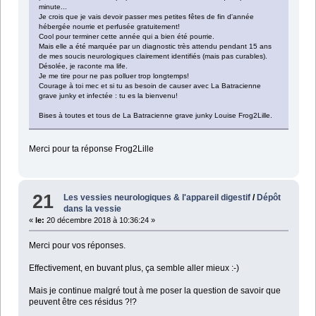
minute...
Je crois que je vais devoir passer mes petites fêtes de fin d'année
hébergée nourrie et perfusée gratuitement!
Cool pour terminer cette année qui a bien été pourrie.
Mais elle a été marquée par un diagnostic très attendu pendant 15 ans
de mes soucis neurologiques clairement identifiés (mais pas curables).
Désolée, je raconte ma life.
Je me tire pour ne pas polluer trop longtemps!
Courage à toi mec et si tu as besoin de causer avec La Batracienne
grave junky et infectée : tu es la bienvenu!
Bises à toutes et tous de La Batracienne grave junky Louise Frog2Lille.
Merci pour ta réponse Frog2Lille
21
Les vessies neurologiques & l'appareil digestif
/
Dépôt
dans la vessie
«
le:
20 décembre 2018 à 10:36:24 »
Merci pour vos réponses.
Effectivement, en buvant plus, ça semble aller mieux :-)
Mais je continue malgré tout à me poser la question de savoir que
peuvent être ces résidus ?!?