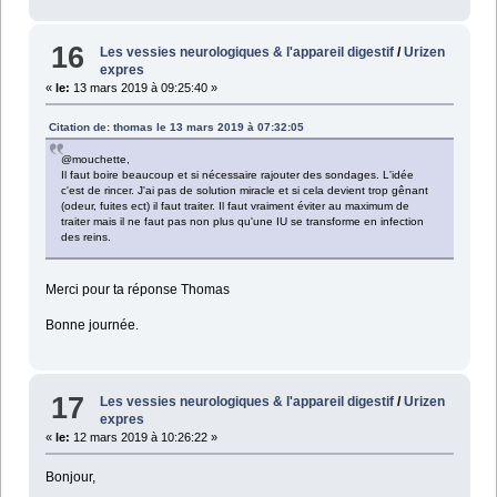
16
Les vessies neurologiques & l'appareil digestif
/
Urizen
expres
«
le:
13 mars 2019 à 09:25:40 »
Citation de: thomas le 13 mars 2019 à 07:32:05
@mouchette,
Il faut boire beaucoup et si nécessaire rajouter des sondages. L'idée
c'est de rincer. J'ai pas de solution miracle et si cela devient trop gênant
(odeur, fuites ect) il faut traiter. Il faut vraiment éviter au maximum de
traiter mais il ne faut pas non plus qu'une IU se transforme en infection
des reins.
Merci pour ta réponse Thomas
Bonne journée.
17
Les vessies neurologiques & l'appareil digestif
/
Urizen
expres
«
le:
12 mars 2019 à 10:26:22 »
Bonjour,