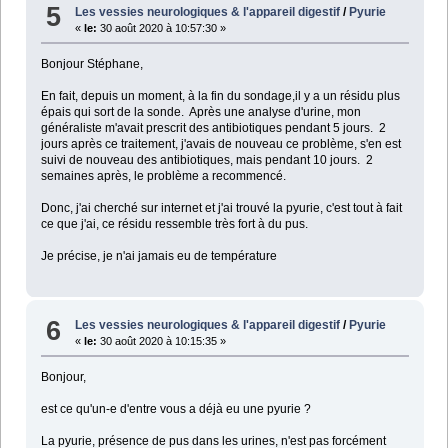
5
Les vessies neurologiques & l'appareil digestif
/
Pyurie
«
le:
30 août 2020 à 10:57:30 »
Bonjour Stéphane,
En fait, depuis un moment, à la fin du sondage,il y a un résidu plus
épais qui sort de la sonde. Après une analyse d'urine, mon
généraliste m'avait prescrit des antibiotiques pendant 5 jours. 2
jours après ce traitement, j'avais de nouveau ce problème, s'en est
suivi de nouveau des antibiotiques, mais pendant 10 jours. 2
semaines après, le problème a recommencé.
Donc, j'ai cherché sur internet et j'ai trouvé la pyurie, c'est tout à fait
ce que j'ai, ce résidu ressemble très fort à du pus.
Je précise, je n'ai jamais eu de température
6
Les vessies neurologiques & l'appareil digestif
/
Pyurie
«
le:
30 août 2020 à 10:15:35 »
Bonjour,
est ce qu'un-e d'entre vous a déjà eu une pyurie ?
La pyurie, présence de pus dans les urines, n'est pas forcément