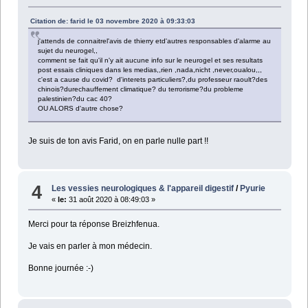
Citation de: farid le 03 novembre 2020 à 09:33:03
j'attends de connaitrel'avis de thierry etd'autres responsables d'alarme au
sujet du neurogel,,
comment se fait qu'il n'y ait aucune info sur le neurogel et ses resultats
post essais cliniques dans les medias,,rien ,nada,nicht ,never,oualou,,,
c'est a cause du covid? d'interets particuliers?,du professeur raoult?des
chinois?durechauffement climatique? du terrorisme?du probleme
palestinien?du cac 40?
OU ALORS d'autre chose?
Je suis de ton avis Farid, on en parle nulle part !!
4
Les vessies neurologiques & l'appareil digestif
/
Pyurie
«
le:
31 août 2020 à 08:49:03 »
Merci pour ta réponse Breizhfenua.
Je vais en parler à mon médecin.
Bonne journée :-)