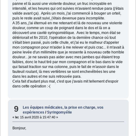
panne et là aussi une violente douleur, un truc incroyable en
intensité, et les heures qui ont suivies m'avaient rendue para (j'étais
valide avant ça). Après un mois, j'ai commencé à bouger un orteil,
puis le reste avait suivi, j'étais devenue para incomplète.
A 35 ans, j'ai éternué en me retenant et là de nouveau une violente
douleur, comme un coup de poignard dans le dos et là on a
découvert une cavité syringomiélique. Avec le temps, mon état se
détériorait et fin 2010, l'opération de la dernière chance où tout
s'était bien passé, puis cette chute, et j'ai eu le malheur d'appeler
mon compagnon pour m'aider à me relever et puis crac... il m'avait à
peine levée d'un millimètre que je ressente à nouveau cette horrible
douleur... je ne savais pas aider avec mes jambes qui étaient trop
faibles, donc le haut tiré par mon compagnon et le bas dans le vide
qui faisait traction sur ma colonne, puis le fait de m'assoir dans le
fauteuil roulant, là mes vertèbres se sont enchevêtrées les une
dans les autres et me suis retrouvée para.
Cela fait d'autant plus mal, c'est que j'avais mit tellement d'espoir
dans cette opération :-(
9
Les équipes médicales, la prise en charge, vos
expériences
/
Syringomyélie
«
le:
15 avril 2020 à 15:47:40 »
Bonjour,