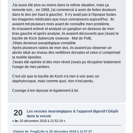
J'ai aussi été plus ou moins dans la même situation, mais ça
remonte loin... en 1968, j'ai commencé à avoir de fortes douleurs
dans le dos (en haut à gauche). Il n'y avait pas à l'époque toutes
les imageries médicales que nous connaissons aujourd'hui. Ils
avaient mit plusieurs mois avant de connaître mon problème.
Ils m'avaient enlevé et analysé un ganglion en dessous de mon
bras gauche et après analyse, ils avaient découverts que j'avais le
bacille de Koch (tubercule osseuse - Mal de Pott).
J'étais devenue paraplégique complète.
Après plusieurs radios de mon dos, ils avaient pu observer un
abcès situé au niveau des vertèbres dorsales et celui-ci comprimait
la moëlle épinière.
J'avais été opérée et dès mon réveil j'avais pu récupérer totalement
l'usage de mes jambes.
C'est sûr que le bacille de Koch n'a rien à voir avec un
staphylocoque, mais comme quoi, rien n'est perdu.
Courage à ton épouse et également à toi.
20
Les vessies neurologiques & l'appareil digestif
/
Dépôt
dans la vessie
«
le:
20 décembre 2018 à 21:52:19 »
Citation de: Frog2Lille le 20 décembre 2018 à 11:57:37