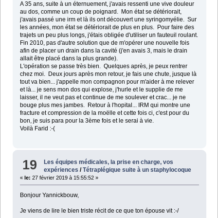
A 35 ans, suite à un éternuement, j'avais ressenti une vive douleur
au dos, comme un coup de poignard. Mon état se détériorait,
j'avais passé une irm et là ils ont découvert une syringomyélie. Sur
les années, mon état se détériorait de plus en plus. Pour faire des
trajets un peu plus longs, j'étais obligée d'utiliser un fauteuil roulant.
Fin 2010, pas d'autre solution que de m'opérer une nouvelle fois
afin de placer un drain dans la cavité (j'en avais 3, mais le drain
allait être placé dans la plus grande).
L'opération se passe très bien. Quelques après, je peux rentrer
chez moi. Deux jours après mon retour, je fais une chute, jusque là
tout va bien... j'appelle mon compagnon pour m'aider à me relever
et là... je sens mon dos qui explose, j'hurle et le supplie de me
laisser, il ne veut pas et continue de me soulever et crac... je ne
bouge plus mes jambes. Retour à l'hopital... IRM qui montre une
fracture et compression de la moëlle et cette fois ci, c'est pour du
bon, je suis para pour la 3ème fois et le serai à vie.
Voilà Farid :-(
19
Les équipes médicales, la prise en charge, vos
expériences
/
Tétraplégique suite à un staphylocoque
«
le:
27 février 2019 à 15:55:52 »
Bonjour Yannickbouw,
Je viens de lire le bien triste récit de ce que ton épouse vit :-/