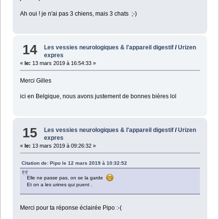
Ah oui ! je n'ai pas 3 chiens, mais 3 chats ;-)
14
Les vessies neurologiques & l'appareil digestif
/
Urizen
expres
«
le:
13 mars 2019 à 16:54:33 »
Merci Gilles
ici en Belgique, nous avons justement de bonnes bières lol
15
Les vessies neurologiques & l'appareil digestif
/
Urizen
expres
«
le:
13 mars 2019 à 09:26:32 »
Citation de: Pipo le 12 mars 2019 à 10:32:52
Elle ne passe pas, on se la garde
Et on a les urines qui puent .
Merci pour ta réponse éclairée Pipo :-(