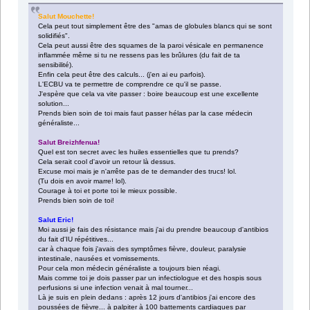
Salut Mouchette!
Cela peut tout simplement être des "amas de globules blancs qui se sont
solidifiés".
Cela peut aussi être des squames de la paroi vésicale en permanence
inflammée même si tu ne ressens pas les brûlures (du fait de ta
sensibilité).
Enfin cela peut être des calculs... (j'en ai eu parfois).
L'ECBU va te permettre de comprendre ce qu'il se passe.
J'espère que cela va vite passer : boire beaucoup est une excellente
solution...
Prends bien soin de toi mais faut passer hélas par la case médecin
généraliste...
Salut Breizhfenua!
Quel est ton secret avec les huiles essentielles que tu prends?
Cela serait cool d'avoir un retour là dessus.
Excuse moi mais je n'arrête pas de te demander des trucs! lol.
(Tu dois en avoir marre! lol).
Courage à toi et porte toi le mieux possible.
Prends bien soin de toi!
Salut Eric!
Moi aussi je fais des résistance mais j'ai du prendre beaucoup d'antibios
du fait d'IU répétitives...
car à chaque fois j'avais des symptômes fièvre, douleur, paralysie
intestinale, nausées et vomissements.
Pour cela mon médecin généraliste a toujours bien réagi.
Mais comme toi je dois passer par un infectiologue et des hospis sous
perfusions si une infection venait à mal tourner...
Là je suis en plein dedans : après 12 jours d'antibios j'ai encore des
poussées de fièvre... à palpiter à 100 battements cardiaques par