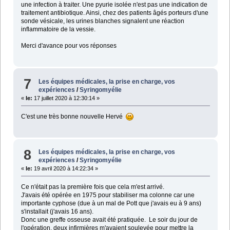
une infection à traiter. Une pyurie isolée n'est pas une indication de
traitement antibiotique. Ainsi, chez des patients âgés porteurs d'une
sonde vésicale, les urines blanches signalent une réaction
inflammatoire de la vessie.
Merci d'avance pour vos réponses
7
Les équipes médicales, la prise en charge, vos
expériences
/
Syringomyélie
«
le:
17 juillet 2020 à 12:30:14 »
C'est une très bonne nouvelle Hervé
8
Les équipes médicales, la prise en charge, vos
expériences
/
Syringomyélie
«
le:
19 avril 2020 à 14:22:34 »
Ce n'était pas la première fois que cela m'est arrivé.
J'avais été opérée en 1975 pour stabiliser ma colonne car une
importante cyphose (due à un mal de Pott que j'avais eu à 9 ans)
s'installait (j'avais 16 ans).
Donc une greffe osseuse avait été pratiquée. Le soir du jour de
l'opération, deux infirmières m'avaient soulevée pour mettre la