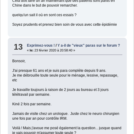
Cela doit faire un an maintenant que des patients sont partis en
Chine dans le but de pouvoir remarcher.
quelqu'un sait il où en sont ces essais ?
Soyez prudents et prenez bien soin de vous avec cette épidémie
13
Exprimez-vous !
/
Y a-il de "vieux" paras sur le forum ?
«
le:
23 février 2020 à 20:58:40 »
Bonsoir,
J'ai presque 61 ans et je suis para complète depuis 9 ans.
Je me débrouille toute seule pour le ménage, lessive, repassage,
etc
Je travaille toujours à raison de 2 jours au bureau et 3 jours
télétravail par semaine.
Kiné 2 fois par semaine.
Jamais de visite chez un urologue. Juste chez le neuro chirurgien
une fois par an pour contrôle IRM.
Voilà ! Mais j'avoue me posé également la question... jusque quand
je vais pouvoir m'assumer toute seule ?