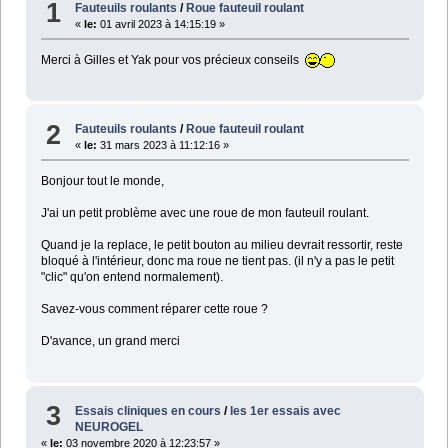
1
Fauteuils roulants
/
Roue fauteuil roulant
«
le:
01 avril 2023 à 14:15:19 »
Merci à Gilles et Yak pour vos précieux conseils
2
Fauteuils roulants
/
Roue fauteuil roulant
«
le:
31 mars 2023 à 11:12:16 »
Bonjour tout le monde,
J'ai un petit problème avec une roue de mon fauteuil roulant.
Quand je la replace, le petit bouton au milieu devrait ressortir, reste
bloqué à l'intérieur, donc ma roue ne tient pas. (il n'y a pas le petit
"clic" qu'on entend normalement).
Savez-vous comment réparer cette roue ?
D'avance, un grand merci
3
Essais cliniques en cours
/
les 1er essais avec
NEUROGEL
«
le:
03 novembre 2020 à 12:23:57 »