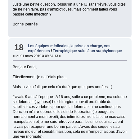
Juste une petite question, lorsqu'on a une IU sans fièvre, vous dites
de ne rien faire, pas d'antibiotiques, mais comment faites vous
passer cette infection ?
Bonne journée
18
Les équipes médicales, la prise en charge, vos
expériences
/
Tétraplégique suite à un staphylocoque
«
le:
01 mars 2019 à 09:34:13 »
Bonjour Farid,
Effectivement, je ne l'étais plus...
Mais la vie a fait que cela n'a duré que quelques années :-(
J'avais 9 ans à l'époque. A 16 ans, suite à ce problème, ma colonne
se déformait (cyphose) Le chirurgien trouvait préférable de
stabiliser ces vertèbres pour que la déformation ne continue pas.
Donc, on m'a ré-opérée et le soir de l'opération (je bougeais
normalement à mon réveil), des infirmières m'ont fait une mauvaise
manipulation et je me suis retrouvée para. Les mois qui suivaient
j'avais pu récupérer une bonne partie. J'avais des séquelles au
niveau moteur et sensitif, mais bon, cela ne m'empêchait pas d'avoir
une vie (normale).