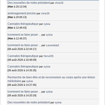
Des nouvelles de notre président
par
chris26
[
Hier
à 20:13:34]
aménagement piscine
par
chris26
[
Hier
à 20:06:13]
Cannabis thérapeutique
par
sylvia
[
Hier
à 12:48:43]
lcomment se faire peser ...
par
sylvia
[
Hier
à 12:46:37]
lcomment se faire peser ...
par
Lavandula2
[08 août 2026 à 22:44:17]
Cannabis thérapeutique
par
Hervé35
[08 août 2026 à 16:48:09]
Cannabis thérapeutique
par
sylvia
[08 août 2026 à 14:35:35]
Recherche de bien-être et de reconnexion au corps après une lésion
médullaire
par
sylvia
[08 août 2026 à 14:27:45]
lcomment se faire peser ...
par
sylvia
[08 août 2026 à 14:20:29]
Des nouvelles de notre président
par
sylvia