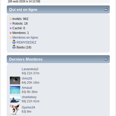
[08 août 2026 à 14:12:58]
Qui est en ligne
Invités: 962
Robots: 18
Caché: 0
Membres: 1
Membres en ligne
:
REMYDEDEZ
Baidu (18)
Derniers Membres
Lavandula2
93j 21h 37m
chris26
84j 20h 16m
Arnaud
83j 9h 36m
charlieboy
66j 21h 41m
Gyzmo34
63j 9m