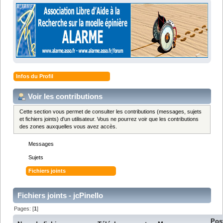
Infos du Profil
Voir les contributions
Cette section vous permet de consulter les contributions (messages, sujets
et fichiers joints) d'un utilisateur. Vous ne pourrez voir que les contributions
des zones auxquelles vous avez accès.
Messages
Sujets
Fichiers joints
Fichiers joints - jcPinello
Pages: [
1
]
Pos