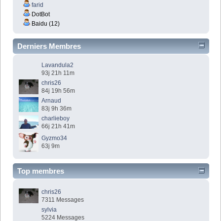
farid
DotBot
Baidu (12)
Derniers Membres
Lavandula2
93j 21h 11m
chris26
84j 19h 56m
Arnaud
83j 9h 36m
charlieboy
66j 21h 41m
Gyzmo34
63j 9m
Top membres
chris26
7311 Messages
sylvia
5224 Messages