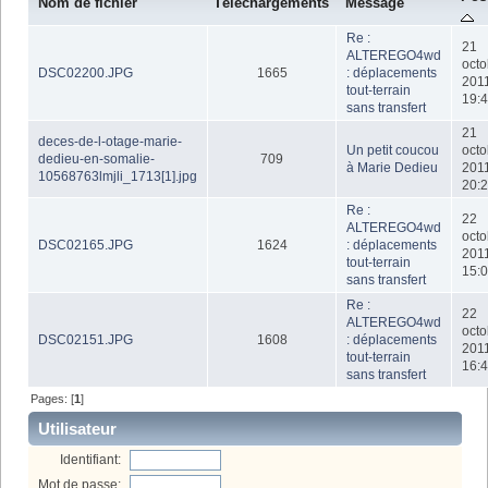
Nom de fichier
Téléchargements
Message
Re :
21
ALTEREGO4wd
octo
DSC02200.JPG
1665
: déplacements
201
tout-terrain
19:4
sans transfert
21
deces-de-l-otage-marie-
Un petit coucou
octo
dedieu-en-somalie-
709
à Marie Dedieu
201
10568763lmjli_1713[1].jpg
20:2
Re :
22
ALTEREGO4wd
octo
DSC02165.JPG
1624
: déplacements
201
tout-terrain
15:0
sans transfert
Re :
22
ALTEREGO4wd
octo
DSC02151.JPG
1608
: déplacements
201
tout-terrain
16:4
sans transfert
Pages: [
1
]
Utilisateur
Identifiant:
Mot de passe: