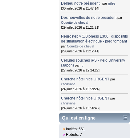
Delrieu notre président .
par
gilles
[30 juillet 2026 à 11:47:14]
Des nouvelles de notre président
par
Couette de cheval
[29 juillet 2026 à 11:21:21]
NeurostepMC/Bioness L300 : dispositifs
de stimulation électrique - pied tombant
par
Couette de cheval
[29 juillet 2026 à 11:12:41]
Cellules souches iPS - Keio University
(Japon)
par
fti
[27 juillet 2026 à 12:24:22]
Cherche hôtel nice URGENT
par
christinne
[24 juillet 2026 à 15:59:24]
Cherche hôtel nice URGENT
par
christinne
[24 juillet 2026 à 15:56:46]
Qui est en ligne
Invités: 561
Robots: 7