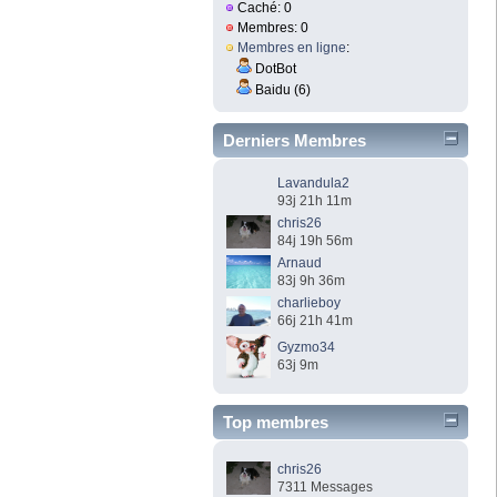
Caché: 0
Membres: 0
Membres en ligne
:
DotBot
Baidu (6)
Derniers Membres
Lavandula2
93j 21h 11m
chris26
84j 19h 56m
Arnaud
83j 9h 36m
charlieboy
66j 21h 41m
Gyzmo34
63j 9m
Top membres
chris26
7311 Messages