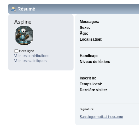
Résumé
Aspline 
Messages:
Sexe:
Âge:
Localisation:
Hors ligne
Voir les contributions
Handicap:
Voir les statistiques
Niveau de lésion:
Inscrit le:
Temps local:
Dernière visite:
Signature:
San diego medical insurance