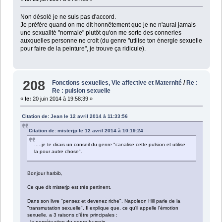
Non désolé je ne suis pas d'accord.
Je préfère quand on me dit honnêtement que je ne n'aurai jamais
une sexualité "normale" plutôt qu'on me sorte des conneries
auxquelles personne ne croit (du genre "utilise ton énergie sexuelle
pour faire de la peinture", je trouve ça ridicule).
208
Fonctions sexuelles, Vie affective et Maternité
/
Re :
Re : pulsion sexuelle
«
le:
20 juin 2014 à 19:58:39 »
Citation de: Jean le 12 avril 2014 à 11:33:56
Citation de: misterjp le 12 avril 2014 à 10:19:24
.....je te dirais un conseil du genre "canalise cette pulsion et utilise
la pour autre chose".
Bonjour harbib,
Ce que dit misterjp est très pertinent.
Dans son livre "pensez et devenez riche", Napoleon Hill parle de la
"transmutation sexuelle". Il explique que, ce qu'il appelle l'émotion
sexuelle, a 3 raisons d'être principales :
- la perpétuation du genre humain,