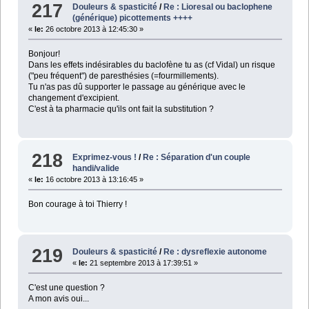
217
Douleurs & spasticité
/
Re : Lioresal ou baclophene
(générique) picottements ++++
«
le:
26 octobre 2013 à 12:45:30 »
Bonjour!
Dans les effets indésirables du baclofène tu as (cf Vidal) un risque
("peu fréquent") de paresthésies (=fourmillements).
Tu n'as pas dû supporter le passage au générique avec le
changement d'excipient.
C'est à ta pharmacie qu'ils ont fait la substitution ?
218
Exprimez-vous !
/
Re : Séparation d'un couple
handi/valide
«
le:
16 octobre 2013 à 13:16:45 »
Bon courage à toi Thierry !
219
Douleurs & spasticité
/
Re : dysreflexie autonome
«
le:
21 septembre 2013 à 17:39:51 »
C'est une question ?
A mon avis oui...