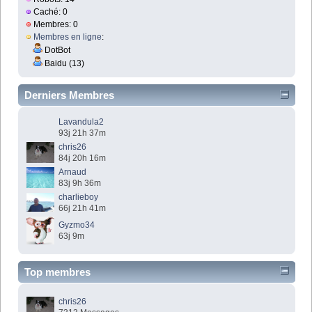
Caché: 0
Membres: 0
Membres en ligne
:
DotBot
Baidu (13)
Derniers Membres
Lavandula2
93j 21h 37m
chris26
84j 20h 16m
Arnaud
83j 9h 36m
charlieboy
66j 21h 41m
Gyzmo34
63j 9m
Top membres
chris26