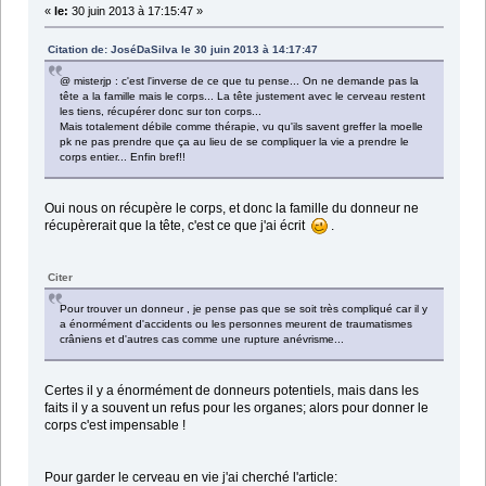
«
le:
30 juin 2013 à 17:15:47 »
Citation de: JoséDaSilva le 30 juin 2013 à 14:17:47
@ misterjp : c'est l'inverse de ce que tu pense... On ne demande pas la
tête a la famille mais le corps... La tête justement avec le cerveau restent
les tiens, récupérer donc sur ton corps...
Mais totalement débile comme thérapie, vu qu'ils savent greffer la moelle
pk ne pas prendre que ça au lieu de se compliquer la vie a prendre le
corps entier... Enfin bref!!
Oui nous on récupère le corps, et donc la famille du donneur ne
récupèrerait que la tête, c'est ce que j'ai écrit
.
Citer
Pour trouver un donneur , je pense pas que se soit très compliqué car il y
a énormément d'accidents ou les personnes meurent de traumatismes
crâniens et d'autres cas comme une rupture anévrisme...
Certes il y a énormément de donneurs potentiels, mais dans les
faits il y a souvent un refus pour les organes; alors pour donner le
corps c'est impensable !
Pour garder le cerveau en vie j'ai cherché l'article: