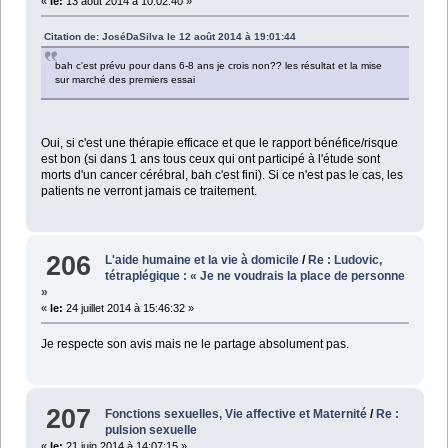
«
le:
13 août 2014 à 10:02:40 »
Citation de: JoséDaSilva le 12 août 2014 à 19:01:44
bah c'est prévu pour dans 6-8 ans je crois non?? les résultat et la mise
sur marché des premiers essai
Oui, si c'est une thérapie efficace et que le rapport bénéfice/risque
est bon (si dans 1 ans tous ceux qui ont participé à l'étude sont
morts d'un cancer cérébral, bah c'est fini). Si ce n'est pas le cas, les
patients ne verront jamais ce traitement.
206
L'aide humaine et la vie à domicile
/
Re : Ludovic,
tétraplégique : « Je ne voudrais la place de personne
»
«
le:
24 juillet 2014 à 15:46:32 »
Je respecte son avis mais ne le partage absolument pas.
207
Fonctions sexuelles, Vie affective et Maternité
/
Re :
pulsion sexuelle
«
le:
21 juin 2014 à 14:07:15 »