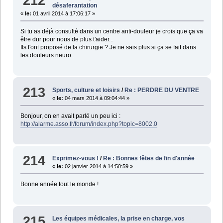
212
désaferantation
«
le:
01 avril 2014 à 17:06:17 »
Si tu as déjà consulté dans un centre anti-douleur je crois que ça va
être dur pour nous de plus t'aider...
Ils t'ont proposé de la chirurgie ? Je ne sais plus si ça se fait dans
les douleurs neuro...
213
Sports, culture et loisirs
/
Re : PERDRE DU VENTRE
«
le:
04 mars 2014 à 09:04:44 »
Bonjour, on en avait parlé un peu ici :
http://alarme.asso.fr/forum/index.php?topic=8002.0
214
Exprimez-vous !
/
Re : Bonnes fêtes de fin d'année
«
le:
02 janvier 2014 à 14:50:59 »
Bonne année tout le monde !
215
Les équipes médicales, la prise en charge, vos