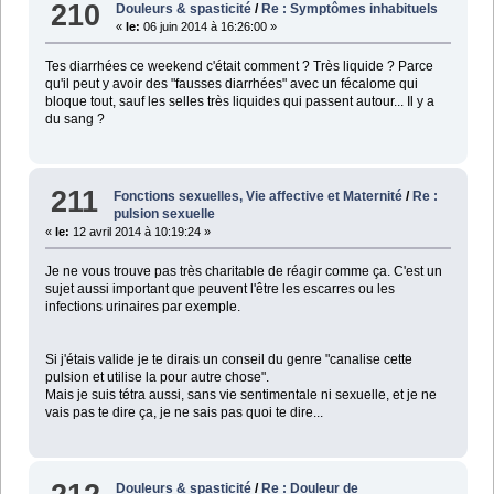
210
Douleurs & spasticité
/
Re : Symptômes inhabituels
«
le:
06 juin 2014 à 16:26:00 »
Tes diarrhées ce weekend c'était comment ? Très liquide ? Parce
qu'il peut y avoir des "fausses diarrhées" avec un fécalome qui
bloque tout, sauf les selles très liquides qui passent autour... Il y a
du sang ?
211
Fonctions sexuelles, Vie affective et Maternité
/
Re :
pulsion sexuelle
«
le:
12 avril 2014 à 10:19:24 »
Je ne vous trouve pas très charitable de réagir comme ça. C'est un
sujet aussi important que peuvent l'être les escarres ou les
infections urinaires par exemple.
Si j'étais valide je te dirais un conseil du genre "canalise cette
pulsion et utilise la pour autre chose".
Mais je suis tétra aussi, sans vie sentimentale ni sexuelle, et je ne
vais pas te dire ça, je ne sais pas quoi te dire...
Douleurs & spasticité
/
Re : Douleur de