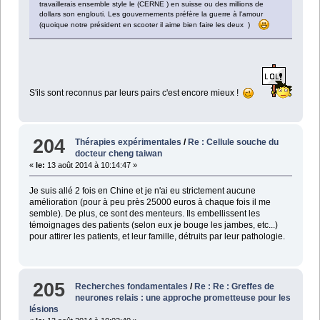
travaillerais ensemble style le (CERNE ) en suisse ou des millions de
dollars son englouti. Les gouvernements préfère la guerre à l'amour
(quoique notre président en scooter il aime bien faire les deux )
S'ils sont reconnus par leurs pairs c'est encore mieux !
204
Thérapies expérimentales
/
Re : Cellule souche du
docteur cheng taiwan
«
le:
13 août 2014 à 10:14:47 »
Je suis allé 2 fois en Chine et je n'ai eu strictement aucune
amélioration (pour à peu près 25000 euros à chaque fois il me
semble). De plus, ce sont des menteurs. Ils embellissent les
témoignages des patients (selon eux je bouge les jambes, etc...)
pour attirer les patients, et leur famille, détruits par leur pathologie.
205
Recherches fondamentales
/
Re : Re : Greffes de
neurones relais : une approche prometteuse pour les
lésions