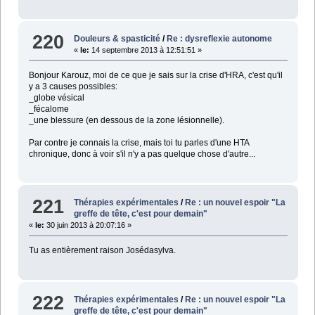
220
Douleurs & spasticité
/
Re : dysreflexie autonome
«
le:
14 septembre 2013 à 12:51:51 »
Bonjour Karouz, moi de ce que je sais sur la crise d'HRA, c'est qu'il
y a 3 causes possibles:
_globe vésical
_fécalome
_une blessure (en dessous de la zone lésionnelle).
Par contre je connais la crise, mais toi tu parles d'une HTA
chronique, donc à voir s'il n'y a pas quelque chose d'autre...
221
Thérapies expérimentales
/
Re : un nouvel espoir "La
greffe de tête, c'est pour demain"
«
le:
30 juin 2013 à 20:07:16 »
Tu as entièrement raison Josédasylva.
222
Thérapies expérimentales
/
Re : un nouvel espoir "La
greffe de tête, c'est pour demain"