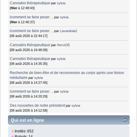
Cannabis thérapeutique
par
sylvia
[
Hier
à 12:48:43]
lcomment se faire peser ...
par
sylvia
[
Hier
à 12:46:37]
lcomment se faire peser ...
par
Lavandula2
[08 août 2026 à 22:44:17]
Cannabis thérapeutique
par
Hervé35
[08 août 2026 à 16:48:09]
Cannabis thérapeutique
par
sylvia
[08 août 2026 à 14:35:35]
Recherche de bien-être et de reconnexion au corps après une lésion
médullaire
par
sylvia
[08 août 2026 à 14:27:45]
lcomment se faire peser ...
par
sylvia
[08 août 2026 à 14:20:29]
Des nouvelles de notre président
par
sylvia
[08 août 2026 à 14:12:58]
Qui est en ligne
Invités: 652
Robots: 14