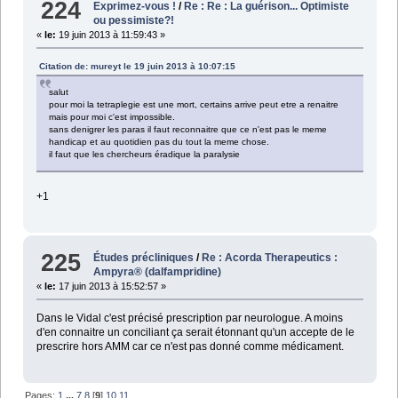
224
Exprimez-vous !
/
Re : Re : La guérison... Optimiste
ou pessimiste?!
«
le:
19 juin 2013 à 11:59:43 »
Citation de: mureyt le 19 juin 2013 à 10:07:15
salut
pour moi la tetraplegie est une mort, certains arrive peut etre a renaitre
mais pour moi c'est impossible.
sans denigrer les paras il faut reconnaitre que ce n'est pas le meme
handicap et au quotidien pas du tout la meme chose.
il faut que les chercheurs éradique la paralysie
+1
225
Études précliniques
/
Re : Acorda Therapeutics :
Ampyra® (dalfampridine)
«
le:
17 juin 2013 à 15:52:57 »
Dans le Vidal c'est précisé prescription par neurologue. A moins
d'en connaitre un conciliant ça serait étonnant qu'un accepte de le
prescrire hors AMM car ce n'est pas donné comme médicament.
Pages:
1
...
7
8
[
9
]
10
11