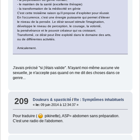
- le maintien de la santé (excellente thérapie)
- la transformation de la médiocrité en génie
C'est cette troisième raison qu'il propose d'exploiter pour réussir.
En l'occurrence, c'est une énergie puissante qui permet d'élever
le niveau de la pensée. Le désir sexuel stimule l'imagination,
développe le niveau de perception, le courage, la volonté,
la persévérance et le pouvoir créateur qui va croissant.
Transformé, ce désir peut être exploité dans le domaine des arts,
ou de différentes activités.
Amicalement.
J'avais précisé "si j'étais valide". N'ayant moi-même aucune vie
sexuelle, je n'accepte pas quand on me dit des choses dans ce
genre...
209
Douleurs & spasticité
/
Re : Symptômes inhabituels
«
le:
09 juin 2014 à 12:34:37 »
Pour traduire (
pikinette), ASP= abdomen sans préparation.
C'est une radio de l'abdomen.