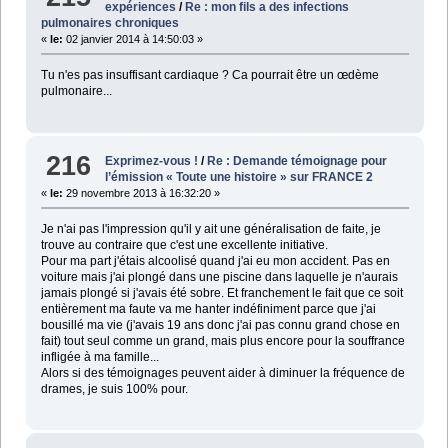
expériences
/
Re : mon fils a des infections
pulmonaires chroniques
«
le:
02 janvier 2014 à 14:50:03 »
Tu n'es pas insuffisant cardiaque ? Ca pourrait être un œdème
pulmonaire...
216
Exprimez-vous !
/
Re : Demande témoignage pour
l’émission « Toute une histoire » sur FRANCE 2
«
le:
29 novembre 2013 à 16:32:20 »
Je n'ai pas l'impression qu'il y ait une généralisation de faite, je
trouve au contraire que c'est une excellente initiative.
Pour ma part j'étais alcoolisé quand j'ai eu mon accident. Pas en
voiture mais j'ai plongé dans une piscine dans laquelle je n'aurais
jamais plongé si j'avais été sobre. Et franchement le fait que ce soit
entièrement ma faute va me hanter indéfiniment parce que j'ai
bousillé ma vie (j'avais 19 ans donc j'ai pas connu grand chose en
fait) tout seul comme un grand, mais plus encore pour la souffrance
infligée à ma famille...
Alors si des témoignages peuvent aider à diminuer la fréquence de
drames, je suis 100% pour.