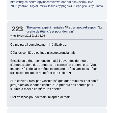
http://surgicalneurologyint.com/downloadpdf.asp?issn=2152-
7806;year=2013;volume=4;issue=2;spage=335;epage=342;aulast=Canave
223
Thérapies expérimentales
/
Re : un nouvel espoir "La
greffe de tête, c'est pour demain"
«
le:
30 juin 2013 à 13:31:26 »
Ca me parait complétement irréalisable...
Déjà les comités d'éthique n'accepteront jamais.
Ensuite on a énormément de mal à trouver des donneurs
d'organes, alors des donneurs de corps n'en parlons pas. (Vous
imaginez à l'hôpital le médecin demandant à la famille du défunt
s'ils acceptent de ne récupérer que la tête ?)
Si le cerveau n'est pas vascularisé quelques minutes il est bon à
jeter, alors on le coupe et puis ? Ca prendra des heures pour
suturer la moelle épinière, les artères...
Bref c'est pas pour demain, ni après-demain.