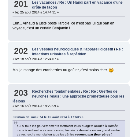
201
Les vacances
/
Re : Un Handi part en vacance d'une
drôle de façon
«
le:
25 août 2014 à 14:44:31 »
Euh... Arnaud a juste posté l'article, ce n'est pas lui qui part en
voyage, c'est un certain Benjamin !
202
Les vessies neurologiques & l'appareil digestif
/
Re :
infections urinaires à repétition
«
le:
18 août 2014 à 12:24:07 »
Moi je mange des cranberries au goûter, c'est moins cher
.
203
Recherches fondamentales
/
Re : Re : Greffes de
neurones relais : une approche prometteuse pour les
lésions
«
le:
16 août 2014 à 19:29:59 »
Citation de: mick 74 le 16 août 2014 à 17:53:23
oui si tous les gouvernements mettaient leurs budgets alloués à l'armée
dans la recherche ça avancerais plus vite .il devrait avoir un grand centre
de recherche mondial ou tous les génies
reconnu par (leur pères
)